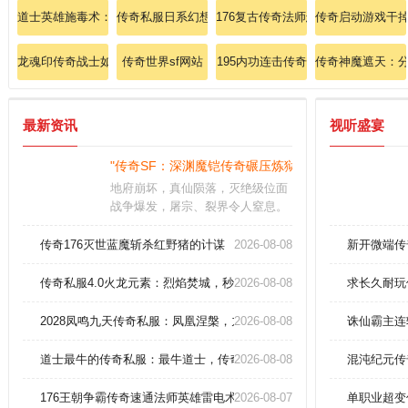
道士英雄施毒术：剧毒蔓延，控场无解！
传奇私服日系幻想改版：体验和风幻想传奇，征服天照
176复古传奇法师怎样急速修炼冰咆
传奇启动游戏干
龙魂印传奇战士如何突破烈火剑法极限？
传奇世界sf网站
195内功连击传奇
传奇神魔遮天：分
最新资讯
视听盛宴
"传奇SF：深渊魔铠传奇碾压炼狱魔君的战略全集"
地府崩坏，真仙陨落，灭绝级位面
战争爆发，屠宗、裂界令人窒息。
踏平永夜魔窟，鏖战混沌元凤，杀
意沸腾。秘境中暗藏天命棋局待你
传奇176灭世蓝魔斩杀红野猪的计谋
2026-08-08
新开微端传
破解，你能炼化鸿蒙道种并执掌灭
世神弓
传奇私服4.0火龙元素：烈焰焚城，秒杀万敌，再现不朽传说！
2026-08-08
求长久耐玩
2028凤鸣九天传奇私服：凤凰涅槃，九天之力觉醒
2026-08-08
诛仙霸主连
道士最牛的传奇私服：最牛道士，传奇私服的全新冒险之旅
2026-08-08
混沌纪元传
176王朝争霸传奇速通法师英雄雷电术精通
2026-08-07
单职业超变