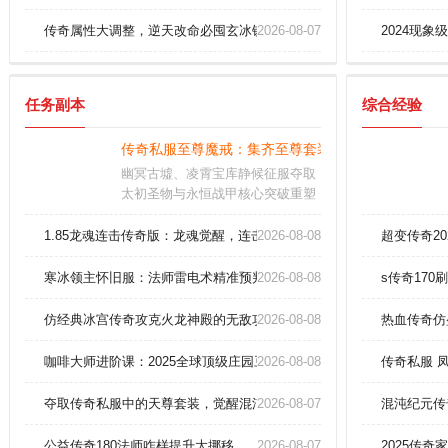
传奇属性大调整，逆天改命必囤玄冰铁！
2026-08-07
2024现
任务副本
综合经验
传奇私服至尊魔戒：集齐至尊套装，碾压全服无人敌
幽冥古墟、凌霄宝库静候征服夺取
太初圣物与永恒战甲核心突破重塑
灵根体系建立宗门即刻加入位面资
源战隐藏剧情解锁前提需完成特殊
1.85龙魂连击传奇版：龙魂觉醒，连击破天，血洗盟重土城！
2026-08-08
超变传奇2
试炼或破译天碑引动天地异象
寒冰领主怀旧服：法师雷电术精准预判技巧三步速成
2026-08-08
s传奇17
仿经典冰宫传奇攻克火龙神殿的无敌攻略！
2026-08-08
热血传奇仿
咖啡大师进阶课：2025全球顶级庄园豆的风味密码解析！
2026-08-08
传奇私服 
夺取传奇私服中的天尊套装，觉醒混沌之威！
2026-08-07
混沌纪元传
公益传奇180法师咋样提升大挪移
2026-08-07
2025传奇