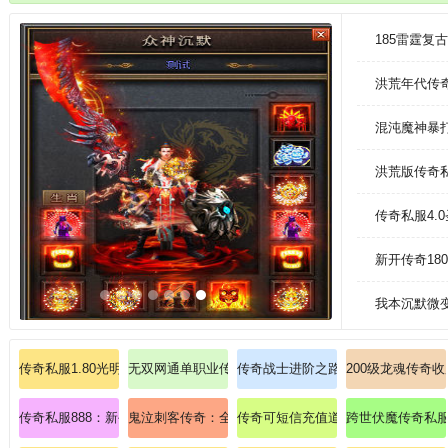
的操作技巧，从容走位畅快对战。全天小时都有玩家在线竞技，语音交流，
指哦。
185雷霆
洪荒年代传奇
混沌魔神暴
洪荒版传奇
传奇私服4.
新开传奇1
我本沉默微变
传奇私服1.80光明版：加入传奇私服1.80光明版，探索光明世界
无双网通单职业传奇：零延迟PK，刀刀暴击爽翻天！
传奇战士进阶之路：从菜鸟到战神的
200级龙魂传奇
传奇私服888：新手必看！法师火墙术卡位实战秘籍！
鬼泣刺客传奇：全面剖析影舞步与死亡标记的致命连携
传奇可短信充值道士怎么能加强英雄
跨世伏魔传奇私