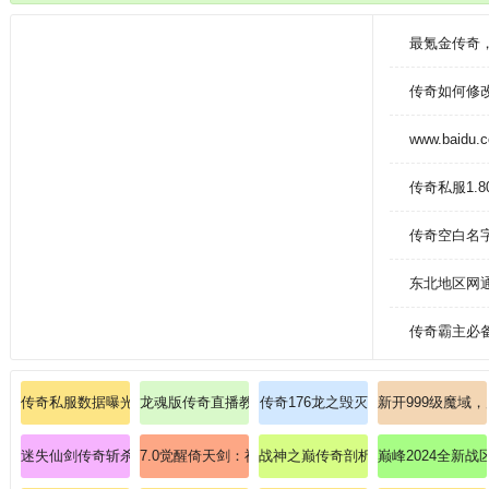
专属，可能你的下一刀就能发现惊喜拥有超级丰富的活动，玩家只需要参加
长。
最氪金传奇
传奇如何修
www.baidu.
传奇私服1.
传奇空白名
东北地区网
传奇霸主必
传奇私服数据曝光:传奇zxk：绝版圣战腰带隐藏爆率大公开？
龙魂版传奇直播教学道士召唤神兽秘技！
传奇176龙之毁灭
新开999级魔域
迷失仙剑传奇斩杀暗之魔龙力士的要领！
7.0觉醒倚天剑：神兵现世，比奇皇城全服震颤！
战神之巅传奇剖析刺客暗影突袭秘技
巅峰2024全新