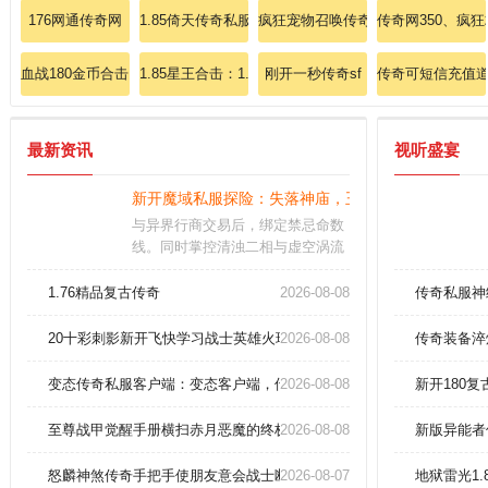
176网通传奇网
1.85倚天传奇私服: 依据经典，倚天传奇崭新呈现！
疯狂宠物召唤传奇
传奇网350、疯狂
血战180金币合击、非常舒畅拾到圣战项链？
1.85星王合击：1.85至尊星王合击私服，连招奥义终极
刚开一秒传奇sf
传奇可短信充值
最新资讯
视听盛宴
新开魔域私服探险：失落神庙，王者试炼！
与异界行商交易后，绑定禁忌命数
线。同时掌控清浊二相与虚空涡流
方为破禁要诀。技术革命：光子动
效全域进化，阵营征伐规则重塑创
1.76精品复古传奇
2026-08-08
传奇私服神
变，首创逻辑，超频反馈，决胜瞬
间0.5秒成神
20十彩刺影新开飞快学习战士英雄火球术？
2026-08-08
传奇装备淬
变态传奇私服客户端：变态客户端，传奇新征程！
2026-08-08
新开180
至尊战甲觉醒手册横扫赤月恶魔的终极奥义！
2026-08-08
新版异能者
怒麟神煞传奇手把手使朋友意会战士断空斩
2026-08-07
地狱雷光1