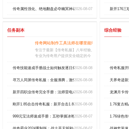
传奇属性强化、绝地翻盘必夺幽冥神石！
2026-08-07
新开176
任务副本
综合经验
传奇网站制作工具法师在哪里能增进魔法盾
专注于最新【传奇私服】八年经验,
专业为传奇用户提供安全稳定的今
日新开的传奇私服、超变单职业传
奇网站开服信息,是国内外较知名的
传奇技能速成手册战士如何触发逐日剑法双倍暴击？
2026-08-08
传奇私服开
最新新开传奇网站。
寻万人同屏传奇私服：全服沸腾，激情再现，传奇私服即刻开服
2026-08-08
天界奇迹新
新开四职业传奇完全手册：法师雷电术如何瞬秒全图精英？
2026-08-08
龙渊月卡传
刚开1.85合击传奇私服：新开合击1.85，传奇私服的全新征程
2026-08-08
1.76复古
999元宝法师速成手册：五秒掌握冰咆哮精髓
2026-08-07
1.76绿色
传奇霸业2024重制版：战士开天斩秒杀赤月恶魔实录！
2026-08-07
战神套装速