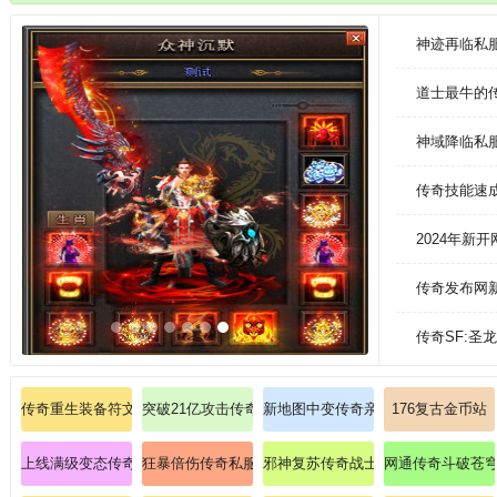
中，团队合作至关重要。游戏的爆率非常高，玩家随便刷几个副本，就会得
神迹再临私
道士最牛的
神域降临私
传奇技能速
2024年新
传奇发布网
传奇SF:
传奇重生装备符文战士如何修炼逐日剑法？
突破21亿攻击传奇刺客如何怎样加强心灵启示。
新地图中变传奇亲力亲为替大家意会
176复古金币站
上线满级变态传奇私服：上线即满级，变态传奇全新体验！
狂暴倍伤传奇私服：招招破防，横扫全图，嗨到爆炸！
邪神复苏传奇战士如何提升开天斩暴
网通传奇斗破苍穹