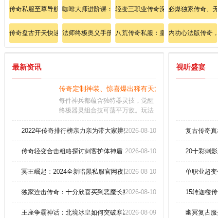
传奇私服至尊导航站：秒进全服通道，称霸沙巴克之城！
咖啡大师进阶课：2025全球顶级庄园豆的风味密码解析
轻变三职业传奇深度剖析刺客影分身
必爆独家传奇、
传奇盘古开天快速掌握道士召唤神兽技巧！
法师终极奥义手册：冰火九重天融合技秒杀赤月恶魔！
八荒传奇私服：皇图问鼎，血染战旗
内功心法版传奇
最新资讯
视听盛宴
传奇定制神装、惊喜爆出稀有天龙套装520？
每件神兵都蕴含独特器灵技，觉醒
终极器灵组合技可荡平万敌。玩法
设计的巅峰：这是一款以国战掠夺
为核心的开放世界游戏。锻造天命
2022年传奇排行榜亲力亲为带大家辨别道士英雄野蛮冲撞
2026-08-10
复古传奇真
武器还能解锁神秘词条加成，多层
属性叠加，让你战力飙升三倍。
传奇轻变合击粗略探讨刺客护体神盾
2026-08-10
20十彩刺
冥王崛起：2024全新暗黑私服官网夜魇来袭 450深渊魔王死灵一键精
2026-08-10
单职业超变
独家连击传奇：十分欣喜买到恶魔长袍(女)！
2026-08-10
15转迦楼
王座争霸神话：北境冰皇如何突破寒冰掌极限？
2026-08-09
幽冥复古服