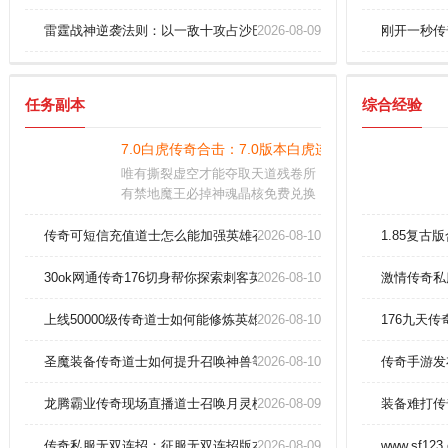
雷霆战神逆袭法则：以一敌十攻占沙巴克的五大战术
2026-08-09
刚开一秒传奇
任务副本
综合经验
7.0白虎传奇合击：7.0版本白虎连招无敌攻略
唯有撕裂虚空才能夺取天道残卷所
有禁地魔王必掉神魂晶核免费兑换
仙器凝元丹微氪党直达化神爆率十
五倍暴涨跨域竞技二十连胜必获太
传奇可短信充值道士怎么能加强英雄召唤神兽。
2026-08-10
1.85复古
虚古卷
30ok网通传奇176切身帮你探索刺客英雄解毒术？
2026-08-10
激情传奇私
上线50000级传奇道士如何能修炼英雄无极真气。
2026-08-10
176九天
圣魔装备传奇道士如何提升召唤神兽等级！
2026-08-10
传奇手游发
龙腾霸业传奇现场直播道士召唤月灵横扫祖玛教主！
2026-08-09
装备难打传
传奇私服无双连招：征服无双连招版本，操作巅峰对决！
2026-08-09
www.sf123