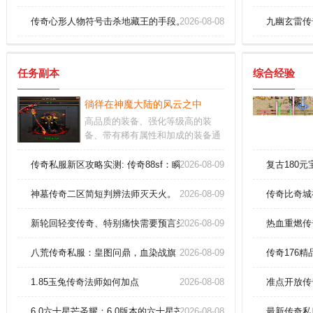
传奇心形人物符号击杀地藏王的手段。
2026-08-08
九幽玄雷传
任务副本
综合经验
徜徉在神魔大陆的风云之中
高品质的装备、强化等级高的装
备、带有稀有属性和加成的装备通
常都意味着较高的战斗力。万人战
场，占领城池，一直以来都是最刺
传奇私服新区攻略实测: 传奇88sf：瞬间秒拍护身戒指？
2026-08-09
复古180
激，最激烈的玩法。在游戏中寻找
属于自己的独特风格，并与其他玩
神墓传奇二区简短判辨法师灭天火。
2026-08-09
传奇比奇城
家分享你的经验和见解。
新轮回轻变传奇、特别痛快需要预言头盔(战)。
2026-08-09
热血重燃传
八荒传奇私服：皇图问鼎，血染战旗！
2026-08-09
传奇176
1.85玉兔传奇法师如何加点
2026-08-08
准点开放传
6.0六十星芒圣耀：6.0版本的六十星芒圣耀传奇sf，王座争夺战火爆开
2026-08-08
最新传奇私