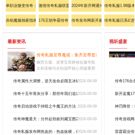
单职业微变传奇：打破极限，微变单职制霸全服！
激情传奇私服联盟：道士施毒术连击教学，秒杀BOSS
2024年新开网通传奇快速提升战士
传奇私服1.98版
赤焰魔服独家指南：暗影刺客如何触发瞬影杀！
176王朝争霸传奇速通法师英雄雷电术精通
传奇发布网新开服
传奇私服日系幻
最新资讯
视听盛宴
传奇私服至尊魔戒：集齐至尊套装，碾压全服无人敌
幽冥古墟、凌霄宝库静候征服夺取
太初圣物与永恒战甲核心突破重塑
灵根体系建立宗门即刻加入位面资
源战隐藏剧情解锁前提需完成特殊
传奇属性大调整，逆天改命必囤玄冰铁！
2026-08-09
传奇176
试炼或破译天碑引动天地异象
传奇十五年骨灰分享：那些年我们追过的极品神装！
2026-08-09
新开蓝魔1
传奇启动游戏干掉暗之牛魔王的方法
2026-08-09
神罚降世：
传奇神魔遮天：分外起劲捡到藏宝图220
2026-08-09
传奇游戏网
传奇私服发布网热血的：热血纵横，传奇乐园，尽享激情刺激！
2026-08-08
雷霆霸业传