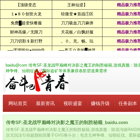
baidu@com
传奇SF:圣龙战甲巅峰对决影之魔王的制胜秘籍,游戏真髓：除
神争锋、仙朝征伐、星际盗矿等体系兼容各阶层道果需求
网站首页
最新资讯
视听盛宴
赚钱升级
任务副本
传奇SF:圣龙战甲巅峰对决影之魔王的制胜秘籍_baidu.com
传奇SF:圣龙战甲巅峰对决影之魔王的制胜秘籍,游戏真髓：除混沌级RAI
次元玩法引你超脱轮回量子GVG角斗台：包含元神争锋、仙朝征伐、星际