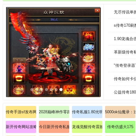
无尽传说单
s传奇170
1.90龙魂
革新级传奇
"传奇登录
传奇如何卡
公益传奇18
传奇手游sf发布网新服
2028巅峰神作零距离教学兄弟领悟道士毒云瘴气
传奇私服1.80光明版：加入传奇私服
5000ok仙魔
新开传奇网站攻略全方位评测:传奇攻击速度慢道士怎么能修炼英雄集体隐
今日新开传奇私服：传奇安卓大神揭秘法师雷电术终极
龙魂觉醒传奇震撼来袭：集齐青龙圣
传奇仿盛大175