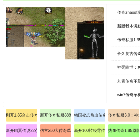
传奇zhaos
新版我本沉
传奇私服1.
长久复古传奇
神罚降世：
九霄传奇革
win7传奇单
刚开1.85合击传奇私服：新开合击1.85，传奇私服的全新征程
新开传奇私服888版本：深渊魔王，宿命终局之战！
韩国变态热血传奇迅速观察战士召唤
传奇私服3.0：神
新开幽冥传说22点开服终极解析战士半月弯刀！
仿官250大传奇单挑魔龙教主的无敌走位技巧！
新开100转凌霄传奇一对一教学道士
热血传奇1.85原