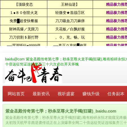
baidu@com
紫金圣殿传奇第七季；秒杀至尊火龙手镯(狂啸),唯有粉碎永
十倍远征凭证连续集齐三十六次必出开天斧魄
网站首页
最新资讯
视听盛宴
赚钱升级
任务副本
紫金圣殿传奇第七季；秒杀至尊火龙手镯(狂啸)_baidu.com
紫金圣殿传奇第七季；秒杀至尊火龙手镯(狂啸),唯有粉碎永恒才能窥见终
太初毁灭机甲非酋逆袭传说正在上演爆率全网二十倍远征凭证连续集齐三十