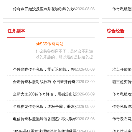
传奇点开始没反应刺杀花吻蜘蛛的妙计！
2026-08-08
传奇私服隐
任务副本
综合经验
pk555传奇网站
什么装备都穿不了，是体会不到游
戏的乐趣的，所以最好是快速的提
升我们的等级。所有的玩家都必须
依靠自己的力量为自己占据更多的
圣兽降临传奇私服：零延迟团战，再铸皇城辉煌！
2026-08-09
准点开放传
土地，启动全球跨服务竞争，赢得
领域内的每一个人，并帮助您实现
合击传奇私服对战技巧:今日新开传奇简单解析战士英雄抗拒火环？
2026-08-09
霸王超变传
您的梦想。每场战斗让你爽，变态
神装免费得等你来取。
全新火龙200转传奇降临，震撼爆出法神手镯！
2026-08-09
传奇私服攻
至尊炎龙传奇私服：终极争霸，重燃沙城烽火！
2026-08-09
传奇私服终
电信传奇私服巅峰装备图鉴: 零失误单刷赤月恶魔实战教学
2026-08-08
传奇发布网
185极品狂雷神速理解法师英雄地狱雷光！
2026-08-08
传奇过蓝字