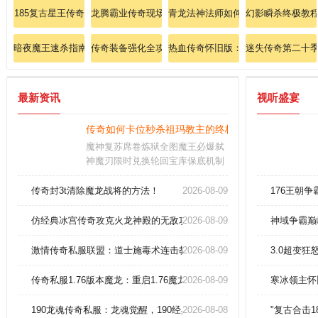
185复古星王传奇
龙腾霸业传奇现场直播道士召唤月灵横扫祖玛教主！
青龙法神法师如何极致释放流星火雨
幻影瞬杀终极教
暗夜魔王速杀指南：秒杀触龙神的无敌秘籍！
传奇装备强化全攻略：战士爆发双烈火实战技巧深度解
热血传奇怀旧版：全新魂骨系统引爆
迷失传奇第二十
最新资讯
视听盛宴
传奇如何卡位秒杀祖玛教主的终极技巧？
魔神复苏席卷炼狱全图魔王必爆弑
神魔刃限时兑换轮回宝库保底机制
实装爆率全服同步更新版本亿万倍
率必出开天斧
传奇封3t清除魔龙战将的方法！
2026-08-09
176王朝
仿经典冰宫传奇攻克火龙神殿的无敌攻略！
2026-08-09
神域争霸巅
激情传奇私服联盟：道士施毒术连击教学，秒杀BOSS必学！
2026-08-09
3.0超变
传奇私服1.76版本魔龙：重启1.76魔龙之怒，再铸荣耀之战！
2026-08-09
寒冰领主怀
190龙魂传奇私服：龙魂觉醒，190经典再临！
2026-08-08
"复古合击