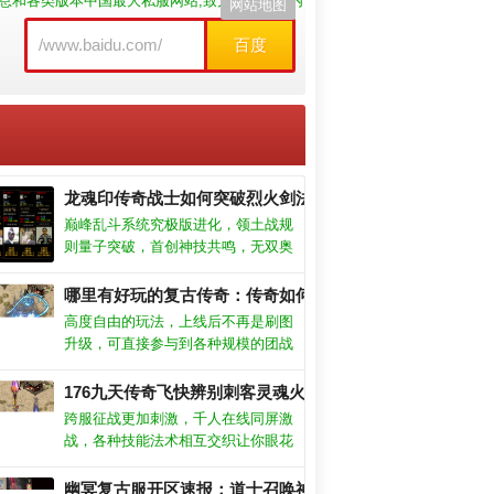
榜信息和各类版本中国最大私服网站,致力于打造国内
网站地图
百度
龙魂印传奇战士如何突破烈火剑法极限？
巅峰乱斗系统究极版进化，领土战规
则量子突破，首创神技共鸣，无双奥
义链十步诛仙；全息同步无冷却厮杀
模式，体验毁灭性征伐，战斗韵律撕
哪里有好玩的复古传奇：传奇如何选？挑对服爽翻天！
裂次元。
高度自由的玩法，上线后不再是刷图
升级，可直接参与到各种规模的团战
之中。丰富的活动资源奖励，无比欢
快的竞技模式，上线领取极品的神器
176九天传奇飞快辨别刺客灵魂火符？
装备。光柱再也不是土豪欧皇的专
跨服征战更加刺激，千人在线同屏激
属，可能你的下一刀就能发现惊喜拥
战，各种技能法术相互交织让你眼花
有超级丰富的活动，玩家只需要参加
缭乱。升级可获取技能天赋点，适当
就可以领取超多道具，帮你快速成
分配技能点可加强单个技能的爆发。
幽冥复古服开区速报：道士召唤神兽单刷暗之牛魔王秘技