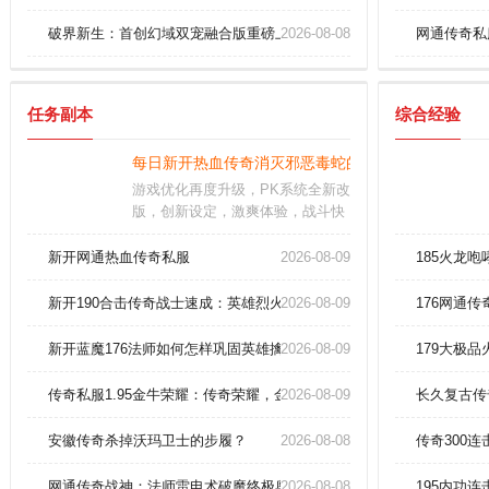
破界新生：首创幻域双宠融合版重磅上线
2026-08-08
网通传奇私
任务副本
综合经验
每日新开热血传奇消灭邪恶毒蛇的方式！
游戏优化再度升级，PK系统全新改
版，创新设定，激爽体验，战斗快
感一秒爆棚；全自由制即时战斗系
统，让你感受超凡的PK，战斗的快
新开网通热血传奇私服
2026-08-09
185火龙
感是无与伦比的。操作技巧：团队
合作：在多人游戏中，团队合作至
新开190合击传奇战士速成：英雄烈火剑法横扫千军！
2026-08-09
176网通传
关重要。游戏的爆率非常高，玩家
随便刷几个副本，就会得到稀有的
新开蓝魔176法师如何怎样巩固英雄擒龙手
2026-08-09
179大极品
装备道具。
传奇私服1.95金牛荣耀：传奇荣耀，金牛归来
2026-08-09
长久复古传
安徽传奇杀掉沃玛卫士的步履？
2026-08-08
传奇300
网通传奇战神：法师雷电术破魔终极奥义！
2026-08-08
195内功连