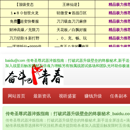
baidu@com
传奇圣尊武器淬炼指南：打破武器升级壁垒的终极秘术,新手送
加入战盟后触发限时五倍魂力增幅另有独属战团试炼场和团队光环助你极速
网站首页
最新资讯
视听盛宴
赚钱升级
任务副本
传奇圣尊武器淬炼指南：打破武器升级壁垒的终极秘术_baidu.co
传奇圣尊武器淬炼指南：打破武器升级壁垒的终极秘术,新手送全屏连击+
秘传承线推荐选择和平区挂机养成并提防暗杀者加入战盟后触发限时五倍魂