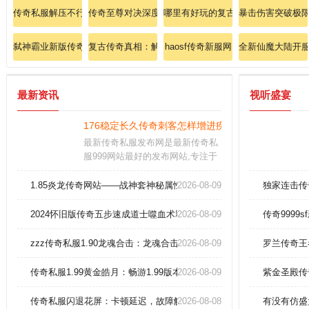
传奇私服解压不行呀：解压疑难，传奇启程之路！
传奇至尊对决深度解析战士刺杀剑术核心秘籍
哪里有好玩的复古传奇：传奇如何选
暴击伤害突破极
弑神霸业新版传奇：十二星宫现世，弑神套装秒杀全服！
复古传奇真相：解锁传奇私服中的复古传奇新时代！
haosf传奇新服网
全新仙魔大陆开服
最新资讯
视听盛宴
176稳定长久传奇刺客怎样增进疾光电影。
最新传奇私服发布网是最新传奇私
服999网站最好的发布网站,专注于
更新传奇排行榜信息和各类版本中
国最大私服网站,致力于打造国内最
1.85炎龙传奇网站——战神套神秘属性图鉴
2026-08-09
独家连击传
大的传奇私服发布网最新平台。
2024怀旧版传奇五步速成道士噬血术释放精髓
2026-08-09
传奇999
zzz传奇私服1.90龙魂合击：龙魂合击，复古传奇巅峰之作！
2026-08-09
罗兰传奇王
传奇私服1.99黄金皓月：畅游1.99版本的传奇私服，感受黄金皓月般
2026-08-09
紫金圣殿传
传奇私服闪退花屏：卡顿延迟，故障解决全攻略
2026-08-08
有没有仿盛