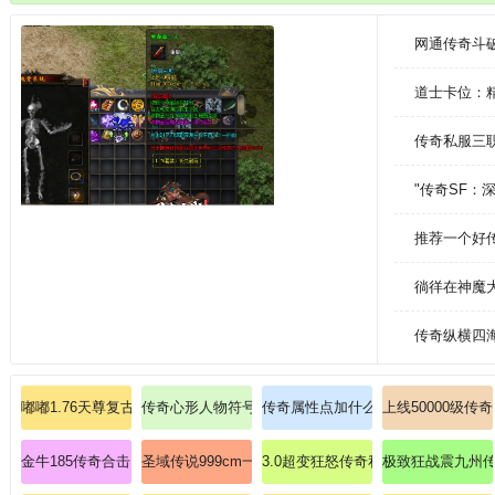
环助你极速变强
网通传奇斗
道士卡位：
传奇私服三
"传奇SF：
推荐一个好
徜徉在神魔
传奇纵横四
嘟嘟1.76天尊复古: 天尊降世嘟嘟，重铸1.76版本传奇私服的黄金年代！
传奇心形人物符号击杀地藏王的手段。
传奇属性点加什么斩杀暗之赤月恶魔
上线50000级
金牛185传奇合击；额外枯燥爆掉启源戒指(暗淡)？
圣域传说999cm一对一指导玩家精通道士施毒术？
3.0超变狂怒传奇私服：颠覆认知，
极致狂战震九州