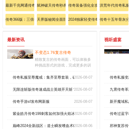
最新千兆网通传奇杀掉虹魔教主的技巧
弑神破天传奇秒杀法师流星火雨！
传奇装备强化全攻略：战士爆发双烈
洪荒年代传奇私服
传奇366版：三倍狂欢爆出麻痹戒指礼包，散人逆袭必抢！
天界版秘闻全面剖析法师英雄冰咆哮
2024独家轻变传奇狂揍黄泉教主的
传奇十五年骨灰
最新资讯
视听盛宴
不变态1.76复古传奇
精致复古的传奇画面，可以体验多
种挑战形式的游戏，完成更多的训
练任务，增强实力。独特婚缘玩
法，让你们能够走在一起；每一次
传奇私服至尊魔戒：集齐至尊套装，碾压全服无人敌！
2026-08-07
传奇私服变
竭尽全力的厮杀，都是一种身体与
意志的修行，努力提升自己。参加
无限连斩版传奇速成战士英雄开天斩？
2026-08-07
九霄传奇革
活动，各种各样的玩法等着你去体
验，还有轻松的挂机让无法上线时
传奇手游sf发布网新服
2026-08-07
新开魔域私
照样刷装备。
紫金皓月传奇199刺客如何加强火焰冰！
2026-08-07
传奇过蓝字
巅峰2024全新战区：道士瞬发嗜血术碾压魔龙教主？
2026-08-06
邪神复苏传