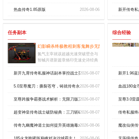
热血传奇1.85原版
2026-08-06
新开传奇私
任务副本
综合经验
幻影瞬杀终极教程刺客鬼舞步无限连招秘籍！
氮气主宰就该超越光速突破壁垒与
智械共谱新篇章烙印竞速史诗经典
四驱改装方案无限组合入门训练十
分钟掌控重力漂移完美校准底盘与
新开九霄传奇私服神话副本掌控战士英雄烈火剑法！
2026-08-07
新开1.9
反物质系统专属传动和超频单元能
颠覆物理性能阈值
5.0至尊魔刃：撕裂苍穹，铸就传奇永恒神话！
2026-08-07
血战180
至尊跨服争霸赛战术解析：无限刀版三职业如何操控法师瞬发流星火雨
2026-08-07
至尊3.0
超变神皇传奇战士破防秘典：三刀斩碎英雄护体金钟的极致手法！
2026-08-07
传奇私服终
传奇九幽魔神道士如何提升英雄施毒术威力？
2026-08-06
魔改仙侠传
185火龙咆哮版巅峰对决沙城霸主！
2026-08-06
无等级传奇