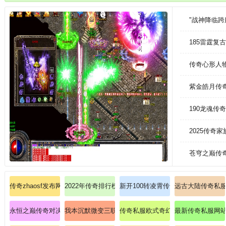
恒史诗
"战神降临
185雷霆
传奇心形人
紫金皓月传奇
190龙魂传
2025传奇
苍穹之巅传
传奇zhaosf发布网
2022年传奇排行榜亲力亲为带大家辨别道士英雄野蛮冲
新开100转凌霄传奇一对一教学道士
远古大陆传奇私
永恒之巅传奇对决道士如何极致强化月灵召唤？
我本沉默微变三职-独家曝光道士"召唤神兽"无敌组合技
传奇私服欧式奇幻版：踏入中世纪传
最新传奇私服网站