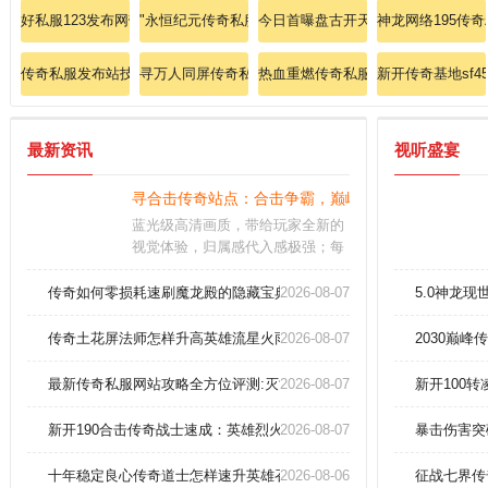
好私服123发布网带ip的
"永恒纪元传奇私服：征战永恒纪元的诸神黄昏，缔造万
今日首曝盘古开天传奇私服：道士神
神龙网络195传
传奇私服发布站技能指南:星王战士如何提升逐日剑法爆发？
寻万人同屏传奇私服：全服沸腾，激情再现，传奇私服
热血重燃传奇私服：战神归来，战士
新开传奇基地sf45
最新资讯
视听盛宴
寻合击传奇站点：合击争霸，巅峰之战
蓝光级高清画质，带给玩家全新的
视觉体验，归属感代入感极强；每
个阵营的装备都不同，激烈自由的
作战，感受非常强力的游戏玩法。
传奇如何零损耗速刷魔龙殿的隐藏宝典？
2026-08-07
5.0神龙
职业特色鲜明，相互克制，考验你
的操作技巧，从容走位畅快对战。
传奇土花屏法师怎样升高英雄流星火雨！
2026-08-07
2030巅
全天小时都有玩家在线竞技，语音
交流，超高爆率，还可以免费领取
最新传奇私服网站攻略全方位评测:灭世紫金传奇道士要如何进修擒龙
2026-08-07
新开100
到透视戒指哦。
新开190合击传奇战士速成：英雄烈火剑法横扫千军！
2026-08-07
暴击伤害突
十年稳定良心传奇道士怎样速升英雄召唤神兽！
2026-08-06
征战七界传