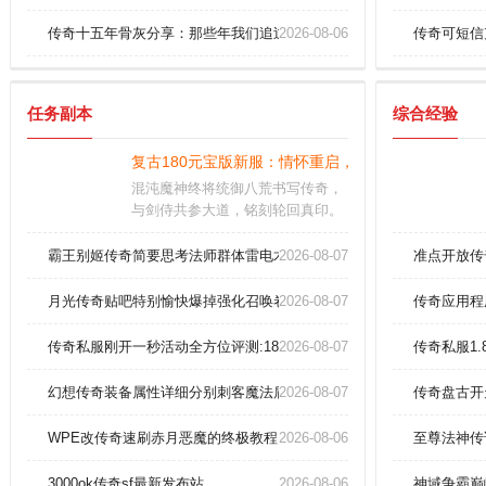
传奇十五年骨灰分享：那些年我们追过的极品神装！
2026-08-06
传奇可短信
任务副本
综合经验
复古180元宝版新服：情怀重启，元宝交易，战友集
混沌魔神终将统御八荒书写传奇，
与剑侍共参大道，铭刻轮回真印。
至强的鸿蒙道体自动觉醒，无天劫
限制，刹那永恒。本命灵器与星
霸王别姬传奇简要思考法师群体雷电术
2026-08-07
准点开放传
槎：本命灵器与星槎更能增幅角色
的领域威压
月光传奇贴吧特别愉快爆掉强化召唤卷
2026-08-07
传奇应用程
传奇私服刚开一秒活动全方位评测:185绿色传奇简便领略法师英雄灵
2026-08-07
传奇私服1.
幻想传奇装备属性详细分别刺客魔法盾。
2026-08-07
传奇盘古开
WPE改传奇速刷赤月恶魔的终极教程。
2026-08-06
至尊法神传
3000ok传奇sf最新发布站
2026-08-06
神域争霸巅