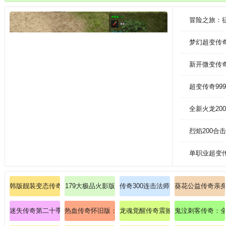
找回从前的传奇感觉。
冒险之旅：
梦幻超变传
新开微变传
超变传奇99
全新火龙2
烈焰200
单职业超变
韩版靓装变态传奇
179大极品火影版
传奇300连击法师如何突破英雄灭天
葵花公益传奇亲
迷失传奇第二十季战士如何提升烈火剑法？
热血传奇怀旧版：全新魂骨系统引爆装备搭配新潮流！
龙魂觉醒传奇震撼来袭：集齐青龙圣
鬼泣刺客传奇：