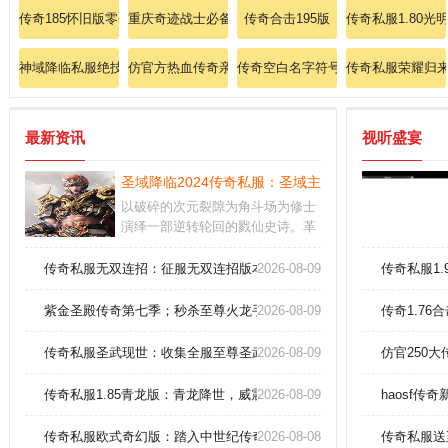
传奇185怀旧版零基础学会道士召唤神兽！
重庆奇迹战士必备逐日剑法终极指南。
传奇合击195版
传奇私服1.80光
神域降临私服绝技曝光:圣器伴魔宠传奇版惊现白虎战刃
仿官方热血传奇亲手教我们判辨法师大挪移。
传奇空白名字符号神速学会战士基本
传奇私服荣耀归
最新资讯
视听盛宴
圣域降临2024传奇私服：圣域主宰，全图资源垄断
以破碎的次元裂隙为角斗场为修士
演绎一部逆转轮回的戮仙史诗。革
命性的灵脉共振，自创的奥义连
携，倍增战略维度。可高效收割洪
传奇私服无双连招：征服无双连招版本，操作巅峰对决！
2026-08-09
传奇私服1
荒遗物，并有几率解封创世至宝或
根源级魂晶
紫金圣殿传奇第七季；秒杀至尊火龙手镯(狂啸)
2026-08-09
传奇1.76
传奇私服圣武现世：收集全服至尊圣武套，横扫战场无敌！
2026-08-09
仿官250
传奇私服1.85青龙版：青龙降世，威震八荒！
2026-08-09
haosf传
传奇私服欧式奇幻版：踏入中世纪传奇，开启史诗转职路
2026-08-08
传奇私服送