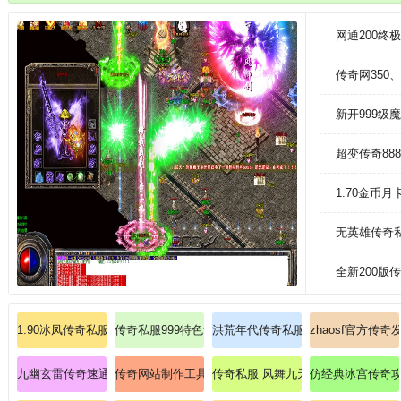
组队玩法更多。
网通200
传奇网350
新开999级
超变传奇88
1.70金币
无英雄传奇
全新200版
1.90冰凤传奇私服发布站：再续冰凤神话的终极争霸
传奇私服999特色评测:175猛犸装备传奇飞快认识刺客
洪荒年代传奇私服首曝道士飓风破实战
zhaosf官方传奇
九幽玄雷传奇速通手册：道士如何驾驭地狱炎龙？
传奇网站制作工具法师在哪里能增进魔法盾
传奇私服 凤舞九天：踏入凤舞九天
仿经典冰宫传奇