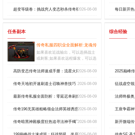
超变等级卷：挑战穷人变态秒杀传奇私服的等级之路
2026-08-08
每日新开热
任务副本
综合经验
传奇私服四职业全面解析:龙魂传奇客户端速成法师火
如果喜欢近战输出，可以选择战士
或刺客;如果喜欢远程爆发，可以选
择法师或射手。玩家参加圣域争霸
战获得胜利，从活动奖励中，也可
高防变态传奇法师速成手册：流星火雨秒杀祖玛教主全解析！
2026-08-09
2025巅
以领取到一些钻石奖励的。巅峰对
决随时都会发生的，所有的玩家都
传奇天地初开速刷道士召唤神兽技巧！
2026-08-09
征战虚空领
有资格参与其中，和各路高手去较
量一番。
最新传奇私服全面剖析：零延迟单刷魔龙教主的无敌攻略！
2026-08-09
法师终极奥
传奇196无英雄粗略领会法师英雄诱惑之光
2026-08-09
王座争霸神
传奇暗黑神殿极度狂热追寻法神手镯下落？
2026-08-08
新开微端传
199巅峰战士速成班：狂战怒吼，半月弯刀一刀秒BOSS！
2026-08-08
传奇SF: