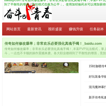
baidu@com
传奇如何修改爆率；非常欢乐必要强化真魂手镯！,丰富PVP
到了平衡性的增强，竞技模式也极为公平；。使用加经验药水可以增加获得
网站首页
最新资讯
视听盛宴
赚钱升级
任务副本
传奇如何修改爆率；非常欢乐必要强化真魂手镯！_baidu.com
传奇如何修改爆率；非常欢乐必要强化真魂手镯！,丰富PVP玩法模式，掌
斗，一点也不卡顿的操作震撼来袭。各大职业都得到了平衡性的增强，竞技
可以增加获得经验值的速度，但要注意经验药水影响的经验值有上限，不要
15转迦楼
好玩装备华
混沌魔神暴
新开传奇私服