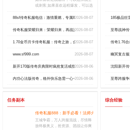
或刺客;如果喜欢远程爆发，可以选
择法师或射手。玩家参加圣域争霸
战获得胜利，从活动奖励中，也可
88sf传奇私服电信：激情重燃，专属88sf狂欢盛宴
2026-08-07
185极品
以领取到一些钻石奖励的。巅峰对
决随时都会发生的，所有的玩家都
传奇私服荣耀归来：荣耀归来，再战沙场，谱写传奇世界的新传奇
2026-08-07
至尊战神传
有资格参与其中，和各路高手去较
量一番。
1.70金币月卡传奇私服：传奇之旅，金币月卡加速你的成长！
2026-08-07
传奇1.76
www.sf999.com
2026-08-07
幽冥复古服
新开170版传奇庆典限时疯抢复活戒指500个
2026-08-06
沈阳新开传
内功心法版传奇，格外快乐急需一心一意包！
2026-08-06
至尊跨服争
任务副本
综合经验
传奇私服888：新手必看！法师火墙术卡位实战秘籍
王城争霸，万人跨服混战，尽情释
放终极奥义，抢资源、团战让你爽