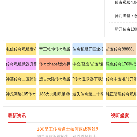
传奇私服4.
神罚降世：
新开传奇18
电信传奇私服发布网装备指南:跨服暗黑传奇道士何处修炼召唤月灵。
帝王乾坤传奇私服：成为传奇帝王，掌握乾坤，畅玩传
传奇私服开区速报：185PK战术、
超变传奇88888
传奇私服武器升级心得分享：玩家分享武器升级的心得和经验
传奇zhaosf发布网
中变/轻变/超变/复古/热血传奇
绿色传奇176手
神墓传奇二区简短判辨法师灭天火。
远古大陆传奇私服：踏上远古大陆，挑战传奇世界的种
"传奇登录器下载战士如何强化刺杀剑
传奇中变准时开
神龙网络195传奇粗略意会法师英雄疾光电影
185火龙咆哮版巅峰对决沙城霸主！
迷失传奇第二十季战士如何提升烈火
纯正暗黑传奇私
最新资讯
视听盛宴
180星王传奇道士如何速成英雄无极真气？
如果喜欢近战输出，可以选择战士