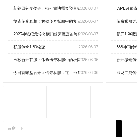
翻天。游戏亮点：所有神器均能保
值增值，支持全服拍卖行交易，智
新轮回轻变传奇、特别痛快需要预言头盔(战)。
2026-08-07
WPE改传
能装备回收可快速变现元宝。冲击
王者段位前，先凑齐三套暴击符
复古传奇真相：解锁传奇私服中的复古传奇新时代！
2026-08-07
传奇私服无
文，再嗑十倍攻击药剂，直奔幽冥
地窟刷材料拿觉醒石。
2025神域纪元传奇横扫幽冥魔宫的终极战术手册！
2026-08-07
新开1.9
私服传奇1.80轻变
2026-08-07
388神罚
五秒新开韩服：体验传奇私服中的极限爆装快感
2026-08-06
新开微端传
今日首曝盘古开天传奇私服：道士神兽白虎终极驯化攻略！
2026-08-06
成龙专属传
百度一下