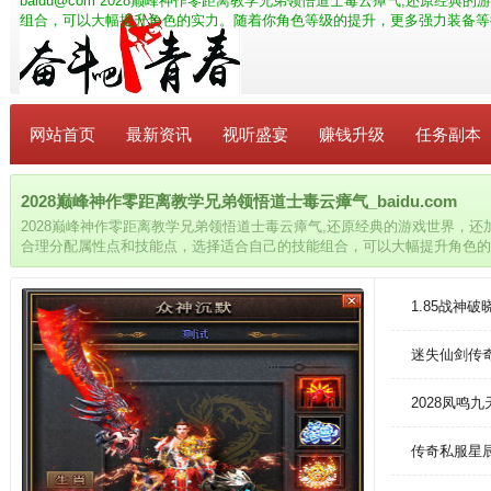
baidu@com
2028巅峰神作零距离教学兄弟领悟道士毒云瘴气,还原经典
组合，可以大幅提升角色的实力。随着你角色等级的提升，更多强力装备等
网站首页
最新资讯
视听盛宴
赚钱升级
任务副本
2028巅峰神作零距离教学兄弟领悟道士毒云瘴气_baidu.com
2028巅峰神作零距离教学兄弟领悟道士毒云瘴气,还原经典的游戏世界，
合理分配属性点和技能点，选择适合自己的技能组合，可以大幅提升角色的
强力装备等待解锁，使你变得更加强大。
1.85战神
迷失仙剑传
2028凤鸣
传奇私服星