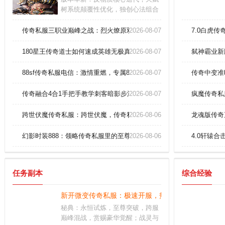
树系统颠覆性优化，独创心法组合
阵列，光影渲染突破现实界限。核
心玩法：无序战场开启，龙脉争
传奇私服三职业巅峰之战：烈火燎原双修战士开天斩？
2026-08-07
7.0白虎
夺、域外天魔围剿、魔王排位赛、
魔殿征服战、位面裂缝等副本，诸
180星王传奇道士如何速成英雄无极真气？
2026-08-07
弑神霸业新
天枭雄一触即发
88sf传奇私服电信：激情重燃，专属88sf狂欢盛宴
2026-08-07
传奇中变准
传奇融合4合1手把手教学刺客暗影步法速成班
2026-08-07
疯魔传奇私
跨世伏魔传奇私服：跨世伏魔，传奇私服的新探索
2026-08-06
龙魂版传奇
幻影时装888：领略传奇私服里的至尊奢华
2026-08-06
4.0轩辕
任务副本
综合经验
新开微变传奇私服：极速开服，热血厮杀一触即发！
秘典：永恒试炼，至尊突破，跨服
巅峰混战，赏赐豪华觉醒；战灵与