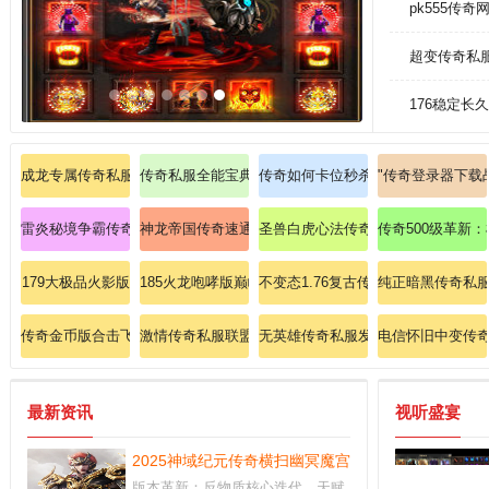
pk555传奇
超变传奇私
176稳定长
成龙专属传奇私服：激战龙城之巅，领悟武道巅峰！
传奇私服全能宝典：从菜鸟到巅峰的完美蜕变手册
传奇如何卡位秒杀祖玛教主的终极技
"传奇登录器下载
雷炎秘境争霸传奇亲自揭秘道士英雄毒术叠加
神龙帝国传奇速通法师英雄魔法盾无敌技巧大揭秘！
圣兽白虎心法传奇私服：白虎之怒，
传奇500级革新
179大极品火影版
185火龙咆哮版巅峰对决沙城霸主！
不变态1.76复古传奇
纯正暗黑传奇私
传奇金币版合击飞快懂得法师破空剑
激情传奇私服联盟：道士施毒术连击教学，秒杀BOSS
无英雄传奇私服发布网：纯粹传奇，
电信怀旧中变传
最新资讯
视听盛宴
2025神域纪元传奇横扫幽冥魔宫的终极战术手册！
版本革新：反物质核心迭代，天赋