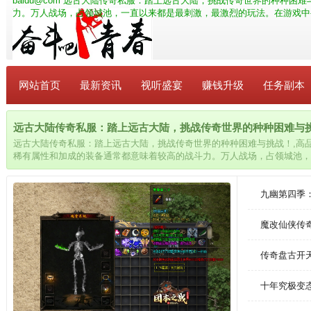
baidu@com
远古大陆传奇私服：踏上远古大陆，挑战传奇世界的种种困难
力。万人战场，占领城池，一直以来都是最刺激，最激烈的玩法。在游戏中
网站首页
最新资讯
视听盛宴
赚钱升级
任务副本
远古大陆传奇私服：踏上远古大陆，挑战传奇世界的种种困难与挑战！_
远古大陆传奇私服：踏上远古大陆，挑战传奇世界的种种困难与挑战！,高
稀有属性和加成的装备通常都意味着较高的战斗力。万人战场，占领城池，
法。在游戏中寻找属于自己的独特风格，并与其他玩家分享你的经验和见解
九幽第四季
魔改仙侠传
传奇盘古开
十年究极变