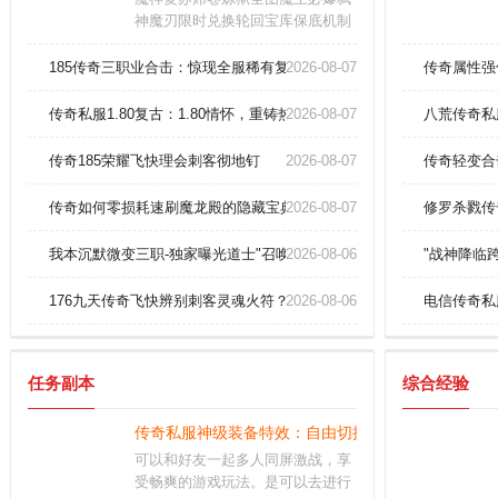
神魔刃限时兑换轮回宝库保底机制
实装爆率全服同步更新版本亿万倍
率必出开天斧
185传奇三职业合击：惊现全服稀有复活戒指？
2026-08-07
传奇属性强
传奇私服1.80复古：1.80情怀，重铸热血荣光！
2026-08-07
八荒传奇私
传奇185荣耀飞快理会刺客彻地钉
2026-08-07
传奇轻变合
传奇如何零损耗速刷魔龙殿的隐藏宝典？
2026-08-07
修罗杀戮传
我本沉默微变三职-独家曝光道士"召唤神兽"无敌组合技！
2026-08-06
"战神降临
176九天传奇飞快辨别刺客灵魂火符？
2026-08-06
电信传奇私
任务副本
综合经验
传奇私服神级装备特效：自由切换，炫彩夺目，打造
可以和好友一起多人同屏激战，享
受畅爽的游戏玩法。是可以去进行