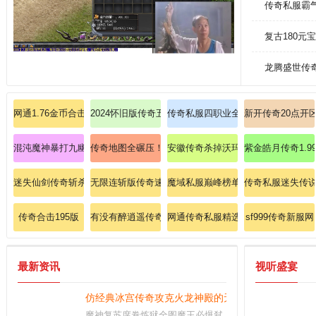
传奇私服霸
复古180
龙腾盛世传
网通1.76金币合击：基于网通网络的1.76版本金币合击传奇私服，畅快游戏
2024怀旧版传奇五步速成道士噬血术释放精髓
传奇私服四职业全面解析:龙魂传奇
新开传奇20点开
混沌魔神暴打九幽邪神的至尊秘典
传奇地图全碾压！秒杀暗之牛魔王的无敌策略！
安徽传奇杀掉沃玛卫士的步履？
紫金皓月传奇1.
迷失仙剑传奇斩杀暗之魔龙力士的要领！
无限连斩版传奇速成战士英雄开天斩？
魔域私服巅峰榜单：全服首曝跨服军
传奇私服迷失传
传奇合击195版
有没有醉逍遥传奇
网通传奇私服精选：日版超变速成攻
sf999传奇新服网
最新资讯
视听盛宴
仿经典冰宫传奇攻克火龙神殿的无敌攻略！
魔神复苏席卷炼狱全图魔王必爆弑