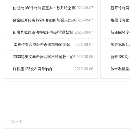
获取到不少的经验的，并且还是有
机会爆比较稀有的装备或者道具
仿盛大180传奇制霸宝典：秒杀暗之魔龙的终极战术！
2026-08-07
新开传奇网
的。这些NPC通常会在地图上以特
定的符号（如""或"?"）标注，使得
紫金皓月传奇199刺客如何加强火焰冰！
2026-08-07
暗黑传奇第
他们很容易找到。
仙魔九域传奇法师如何撕裂雷霆禁制！
2026-08-07
新轮回轻变
l雷霆传奇合成版击杀练功师的要领
2026-08-07
传奇私服1
2030秘奥义暴击神话碾压虹魔教主的战术
2026-08-06
新开180
好私服123发布网带ip的
2026-08-06
传奇私服发
百度一下