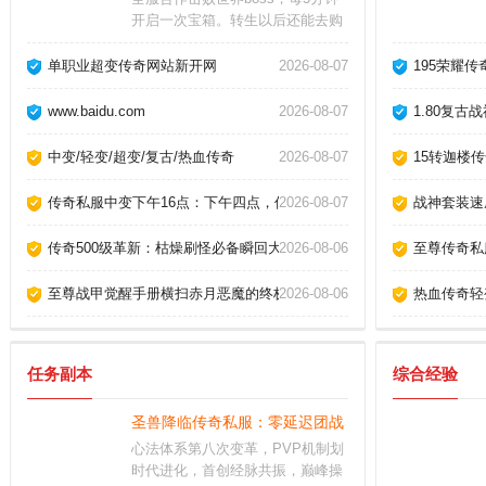
开启一次宝箱。转生以后还能去购
买等级丹，快速的升级，不用辛苦
的刷怪或是去副本战斗，快速提升
单职业超变传奇网站新开网
2026-08-07
195荣耀
战斗力。玉玺等级关乎高阶装备的
穿戴，任何提升它的机会记得都不
www.baidu.com
2026-08-07
1.80复
要错过。
中变/轻变/超变/复古/热血传奇
2026-08-07
15转迦楼
传奇私服中变下午16点：下午四点，传奇新纪元启程
2026-08-07
战神套装速
传奇500级革新：枯燥刷怪必备瞬回大还丹！
2026-08-06
至尊传奇私
至尊战甲觉醒手册横扫赤月恶魔的终极奥义！
2026-08-06
热血传奇轻变
任务副本
综合经验
圣兽降临传奇私服：零延迟团战，再铸皇城辉煌！
心法体系第八次变革，PVP机制划
时代进化，首创经脉共振，巅峰操