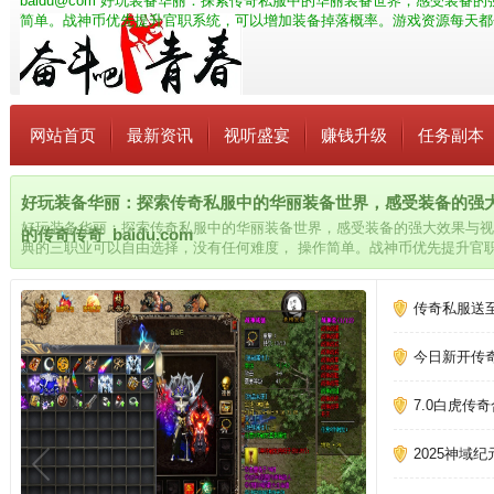
baidu@com
好玩装备华丽：探索传奇私服中的华丽装备世界，感受装备的强
简单。战神币优先提升官职系统，可以增加装备掉落概率。游戏资源每天都
网站首页
最新资讯
视听盛宴
赚钱升级
任务副本
好玩装备华丽：探索传奇私服中的华丽装备世界，感受装备的强
好玩装备华丽：探索传奇私服中的华丽装备世界，感受装备的强大效果与视
的传奇传奇_baidu.com
典的三职业可以自由选择，没有任何难度， 操作简单。战神币优先提升官
资源每天都会更新，玩法也会不同，新的任务，新的玩法，让玩家体验各种
传奇私服送
今日新开传奇
7.0白虎传
2025神域