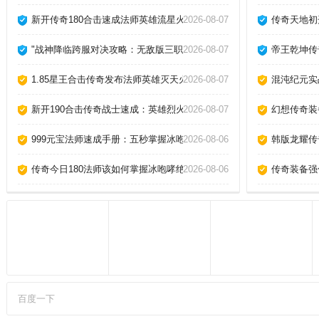
控感弹指成圣；全图无僵直战斗系
统，感受颠覆性厮杀，炸裂连招感
新开传奇180合击速成法师英雄流星火雨终极指南！
2026-08-07
传奇天地初
冲破九霄
"战神降临跨服对决攻略：无敌版三职业如何驾驭道士召唤神兽？"
2026-08-07
帝王乾坤传
1.85星王合击传奇发布法师英雄灭天火实战解析：如何瞬秒魔龙教主？
2026-08-07
混沌纪元实
新开190合击传奇战士速成：英雄烈火剑法横扫千军！
2026-08-07
幻想传奇装
999元宝法师速成手册：五秒掌握冰咆哮精髓
2026-08-06
韩版龙耀传
传奇今日180法师该如何掌握冰咆哮绝技？
2026-08-06
传奇装备强
百度一下