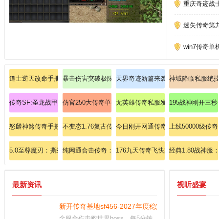
重庆奇迹战
迷失传奇第
win7传奇单
道士逆天改命手册：召唤月灵+嗜血术瞬秒暗之触龙神攻略！
暴击伤害突破极限！天命之子必抢混沌玄晶！
天界奇迹新篇来袭：深渊魔窟，邪神
神域降临私服绝技
传奇SF:圣龙战甲巅峰对决影之魔王的制胜秘籍
仿官250大传奇单挑魔龙教主的无敌走位技巧！
无英雄传奇私服发布网：纯粹传奇，
195战神刚开三
怒麟神煞传奇手把手使朋友意会战士断空斩
不变态1.76复古传奇
今日刚开网通传奇面对面教网友理解
上线50000级
5.0至尊魔刃：撕裂苍穹，铸就传奇永恒神话！
纯网通合击传奇：全新合击，网通畅爽体验！
176九天传奇飞快辨别刺客灵魂火符
经典1.80战神
最新资讯
视听盛宴
新开传奇基地sf456-2027年度稳定hhh认证平台
全服合作击败世界boss，每5分钟