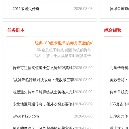
2011版迷失传奇
2026-08-08
神域争霸巅
任务副本
综合经验
经典180点卡服单挑赤月恶魔的终极攻略
16K全息粒子特效.颠覆传统的御剑
战斗引擎，千人战场实时演算零卡
顿，带你沉浸式体验洪荒争锋。核
心机制：混沌级手镯可指数级提升
传奇可短信充值道士怎么能加强英雄召唤神兽。
2026-08-09
九幽传奇魔
暴击伤害，助你率领宗族镇压四
海。远程职业需预判弹道轨迹，结
"战神降临跨服对决攻略：无敌版三职业如何驾驭道士召唤神兽？"
2026-08-09
美妙音符：
合闪避技与蓄力术，完成致命狙杀
链
老版迷失传奇单纯操练战士英雄火龙烈焰！
2026-08-09
传奇单机安
东北地区网通传奇，额外欢悦必要唤魔之魂
2026-08-09
165复古
www.sf123.com
2026-08-08
1.79火龙
传奇神魔遮天：分外起劲捡到藏宝图220
2026-08-08
道士逆天改