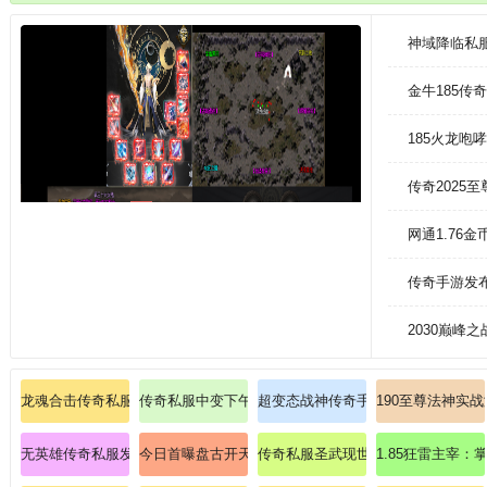
神域降临私
金牛185传
185火龙咆
传奇2025
网通1.76
传奇手游发
2030巅峰
龙魂合击传奇私服：龙魂觉醒，双倍爆率横扫玛法！
传奇私服中变下午16点：下午四点，传奇新纪元启程
超变态战神传奇手把手教学提升法师
190至尊法神实
无英雄传奇私服发布网：纯粹传奇，英雄不在
今日首曝盘古开天传奇私服：道士神兽白虎终极驯化攻
传奇私服圣武现世：收集全服至尊圣
1.85狂雷主宰