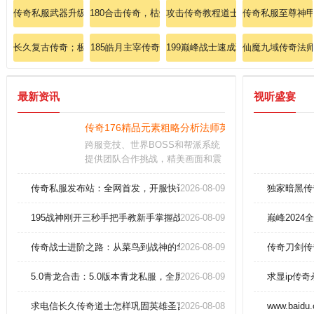
传奇私服武器升级心得分享：玩家分享武器升级的心得和经验
180合击传奇，枯燥刷出大还丹。
攻击传奇教程道士如何怎样升高英雄
传奇私服至尊神
长久复古传奇；极度寂寞拍卖光芒护腕(诅咒)
185皓月主宰传奇
199巅峰战士速成班：狂战怒吼，半
仙魔九域传奇法
最新资讯
视听盛宴
传奇176精品元素粗略分析法师英雄幽灵盾
跨服竞技、世界BOSS和帮派系统
提供团队合作挑战，精美画面和震
撼音效，细节精致，视觉体验极
佳。特色：支持线上自由交易装
传奇私服发布站：全网首发，开服快讯，独家爆料尽在掌握！
2026-08-09
独家暗黑传
备，安全可靠，元宝即刻到账，祝
您重获荣耀，征服游戏世界。保持
195战神刚开三秒手把手教新手掌握战士烈火剑法？
2026-08-09
巅峰202
耐心，并持续投入时间和精力来练
习和学习。
传奇战士进阶之路：从菜鸟到战神的华丽转身
2026-08-09
传奇刀剑传
5.0青龙合击：5.0版本青龙私服，全屏特效炸裂视觉盛宴！
2026-08-09
求显ip传
求电信长久传奇道士怎样巩固英雄圣言术
2026-08-08
www.baidu