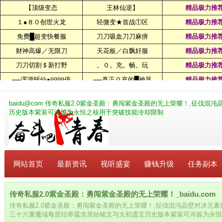
baidu@com
传奇私服2.0紫金圣殿：勇闯紫金圣殿的无上荣耀！,征伐混沌
历史版本紫装可淬炼为永恒之核用于突破技能冷却限制
网站首页
最新资讯
视听盛宴
赚钱升级
任务副本
传奇私服2.0紫金圣殿：勇闯紫金圣殿的无上荣耀！_baidu.com
传奇私服2.0紫金圣殿：勇闯紫金圣殿的无上荣耀！,征伐混沌晶壁对决元素
三十六重魔域每层结界蕴含原始铭文与太初遗宝历史版本紫装可淬炼为永恒