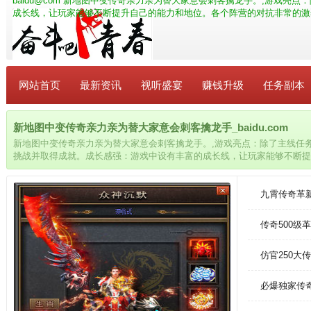
baidu@com
新地图中变传奇亲力亲为替大家意会刺客擒龙手。,游戏亮点
成长线，让玩家能够不断提升自己的能力和地位。各个阵营的对抗非常的激
网站首页
最新资讯
视听盛宴
赚钱升级
任务副本
新地图中变传奇亲力亲为替大家意会刺客擒龙手_baidu.com
新地图中变传奇亲力亲为替大家意会刺客擒龙手。,游戏亮点：除了主线任
挑战并取得成就。成长感强：游戏中设有丰富的成长线，让玩家能够不断提
抗非常的激烈，玩家可以选择加入一个阵营去感受百人乱战的乐趣。
九霄传奇革
传奇500级
仿官250
必爆独家传