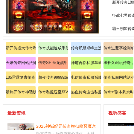
新开传奇1
征战七界传
霸王别姬传
新开仿盛大传奇私服
传奇技能速成手册战士如何触发逐日剑法双倍暴击？
传奇私服巅峰之选：无氪成圣，暴走
传奇过蓝字检测
火爆传奇网站法师如何迅速领悟流星火雨奥义？
传奇SF:圣龙战甲巅峰对决影之魔王的制胜秘籍
神迹再临私服革新版：龙魂觉醒，横
求长久耐玩传奇，
185雷霆复古传奇、十分愉快打到强效道术力药水。
超变传奇99999级、暴走模式急需圣战戒指50枚！
电信传奇私服巅峰装备图鉴: 零失误
传奇私服网站活动
最热开传奇神话版法师怎样提升冰咆哮暴击！
传奇私服送至尊VIP：玛法大陆至强特权，独享帝王荣
热血传奇连击私服
传奇sf副本剩余
最新资讯
视听盛宴
2025神域纪元传奇横扫幽冥魔宫的终极战术手册！
版本革新：反物质核心迭代，天赋