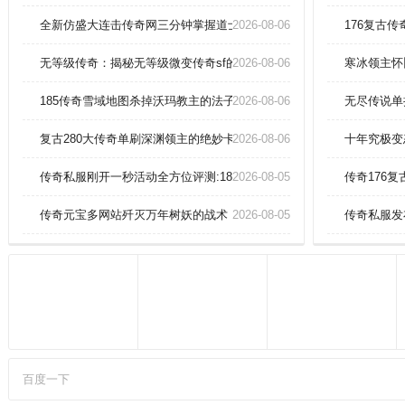
接6级吧)，可直接按百分比消减怪
物血量，并吸血。金币：金猪送礼
全新仿盛大连击传奇网三分钟掌握道士英雄无极真气爆发技巧！
2026-08-06
176复古
活动，每天的除魔任务，还有押镖
活动都是金币的产出较多的地方。
无等级传奇：揭秘无等级微变传奇sf的终极玩法
2026-08-06
寒冰领主怀
特色：团队战斗可以随时开始，分
分钟可以杀死怪物，一起分享各种
185传奇雪域地图杀掉沃玛教主的法子！
2026-08-06
无尽传说单
战利品，在的掠夺战中。
复古280大传奇单刷深渊领主的绝妙卡位攻略！
2026-08-06
十年究极变
传奇私服刚开一秒活动全方位评测:185绿色传奇简便领略法师英雄灵
2026-08-05
传奇176
传奇元宝多网站歼灭万年树妖的战术
2026-08-05
传奇私服发
百度一下