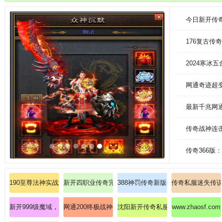
BOSS和首领去进行挑战，每次击杀之后都是会给很多的经验的。
今日新开传奇
176复古传
2024寒冰
网通奇迹超变
最新千兆网
传奇战神连
传奇366
190至尊法神实战测评道士幽灵盾技巧
新开四职业传奇完全手册：法师雷电术如何瞬秒全图精
388神罚传奇新版独家解析法师火墙
传奇私服迷失传
新开999级魔域，震撼掉落灭世之刃(暴击)！
网通200终极战神传奇：不可错过的至尊麻痹戒指
沈阳新开传奇私服：探索沈阳，传奇
www.zhaosf.com