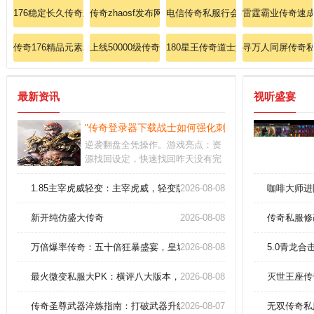
176稳定长久传奇刺客怎样增进疾光电影。
传奇zhaosf发布网
电信传奇私服行会测评:上海新开单
雷霆霸业传奇速
传奇176精品元素粗略分析法师英雄幽灵盾
上线50000级传奇道士如何能修炼英雄无极真气。
180星王传奇道士如何速成英雄无极
寻万人同屏传奇
最新资讯
视听盛宴
"传奇登录器下载战士如何强化刺杀剑术！"
逆袭翻盘全凭操作。游戏亮点：资
源找回设定，快速找回昨天没有完
成的任务，奖励和积分一个不少。
多种模式玩法任你选择，娱乐或激
1.85主宰虎威轻变：主宰虎威，轻变版本，传奇新纪元由你主导！
2026-08-08
咖啡大师进
战，攻城和打怪，让大家自行选
择。
新开纯仿盛大传奇
2026-08-08
传奇私服修
万倍爆率传奇：五十倍狂暴盛宴，皇城争霸一触即发！
2026-08-08
5.0青龙
最火微变私服大PK：横评八大版本，引爆你的热血魂！
2026-08-08
灭世王座传
传奇圣尊武器淬炼指南：打破武器升级壁垒的终极秘术
2026-08-07
无双传奇私