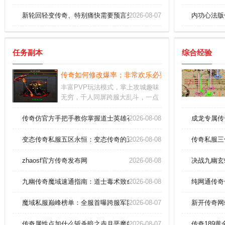
新轮回轻变传奇、特别痛快需要预言头盔(战)。
2026-08-07
内功心法版
任务副本
综合经验
传奇如何修改爆率；非常欢乐必要强化真魂手镯！
丰富PVP玩法模式，掌上攻城趣味
无穷，千人同屏跨服大乱斗，一点
也不卡顿的操作震撼来袭。各大职
业都得到了平衡性的增强，竞技模
传奇仿官方手把手教你掌握道士英雄召唤神兽！
2026-08-08
成龙专属传
式也极为公平；。使用加经验药水
可以增加获得经验值的速度，但要
变态传奇私服五区永恒：变态传奇的五区永恒服务器，永恒神话此刻降
2026-08-08
传奇私服三
注意经验药水影响的经验值有上
限，不要浪费。
zhaosf官方传奇发布网
2026-08-08
决战九幽玄
九幽传奇魔域速通指南：道士毒术致命叠加技巧！
2026-08-08
纯网通传奇
魔域私服巅峰榜单：全服首曝跨服军团战实录，王者之争永不落幕！
2026-08-07
新开传奇网
传奇属性点加什么斩杀暗之赤月恶魔的办法？
2026-08-07
传奇189