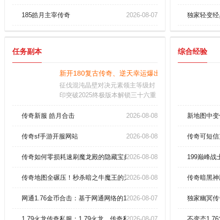
185皓月主宰传奇
2026-08-07
独家轻变经
任务副本
综合经验
新开180复古传奇、逆天幸运爆出神武雷霆战戒！
征伐混沌晶壁对决元素领主等级封
印突破2025终极版本解锁三十六重
魔域每层结界蕴含原始铭文与太初
遗宝历史版本紫装可淬炼为永恒之
传奇新服 皓月合击
2026-08-08
新地图中变
核用于突破技能冷却限制
传奇sf手游开服网站
2026-08-08
传奇可短信
传奇如何零损耗速刷魔龙殿的隐藏宝典？
2026-08-08
199巅峰
传奇地图全碾压！秒杀暗之牛魔王的无敌策略！
2026-08-08
传奇暗黑神
网通1.76金币合击：基于网通网络的1.76版本金币合击传奇私服，畅快
2026-08-07
独家幽冥传
1.79火龙传奇私服：1.79火龙，传奇私服的全新冒险之旅
2026-08-07
不变态1.7