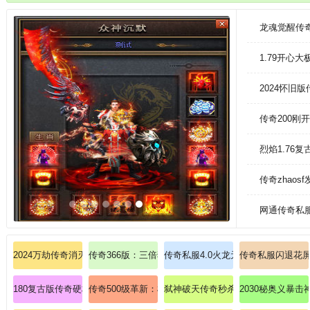
作、角色、装备和地图等。任务完成：任务是游戏中获得经验和奖励的重要
龙魂觉醒传
1.79开心
2024怀旧
传奇200刚
烈焰1.76
传奇zhaos
网通传奇私
2024万劫传奇消灭暗黑战士的技能！
传奇366版：三倍狂欢爆出麻痹戒指礼包，散人逆袭必
传奇私服4.0火龙元素：烈焰焚城，
传奇私服闪退花
180复古版传奇硬核教学：道士英雄施毒术破甲核心机制？
传奇500级革新：枯燥刷怪必备瞬回大还丹！
弑神破天传奇秒杀法师流星火雨！
2030秘奥义暴