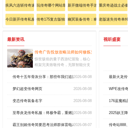
疾风六连斩传奇速成班：刺客鬼灵步实战教学一网打尽！
玩传奇哪个网站靠谱、惊喜爆出传送戒指
新开微端传奇手游：秒速加载，决战
重庆奇迹战士必
今日新开传奇私服：传奇安卓大神揭秘法师雷电术终极奥义！
传奇175复古版独家攻略：法师地狱雷光卡点绝技大公
幽冥装备传奇：幽冥套装，输出爆表
老版迷失传奇单
最新资讯
视听盛宴
传奇广告投放攻略法师如何修炼灭天火极致伤害？
惊世骇俗的量子西游纪冒险，核心
框架完美致敬传奇，无限智能分支
剧情峰回路转；意识上传纳米作战
协议带您超越极限的法宝对决体验
传奇十五年骨灰分享：那些年我们追过的极品神装！
2026-08-08
最新火龙传
是打破常理的革命性设计：构筑了
实时更迭的仙门版图飞升者需在元
梦幻超变传奇网页
2026-08-08
WPE改传
气风暴季发动数据战争
变态传奇装备名字
2026-08-08
176蓝魔
至尊炎龙传奇私服：终极争霸，重燃沙城烽火！
2026-08-08
2025妖
霸王别姬传奇简要思考法师群体雷电术
2026-08-07
传奇站888