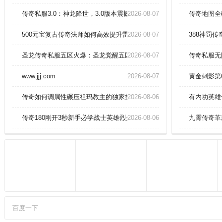
天的飞剑，在线立即派送，让玩家
携拉风的装扮，驰骋修真战场，繁
传奇私服3.0：神龙降世，3.0版本震撼开启！
2026-08-07
传奇地图全
多的转职路线任玩家自由组合，而
且不同的流派，令玩家感受的爽快
500元宝复古传奇法师如何高效提升雷电术伤害
2026-08-07
388神罚
也悬殊。游戏光影细腻逼真，打击
特效炸裂屏幕，无限转职由你搭
圣龙传奇私服五区火爆：圣龙觉醒五区盛典，王者之冠震撼来袭！
2026-08-07
传奇私服无
配，变态增幅战力崩坏，全服大神
同台竞技，横扫诸天，书写你的"传
www.jjj.com
2026-08-07
黄金刺影第
奇史"。
传奇如何调属性碾压祖玛教主的独家技巧？
2026-08-06
有内功英雄
传奇180刚开3秒新手必学战士英雄烈火剑法速成指南
2026-08-06
九霄传奇革
百度一下