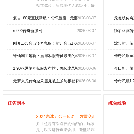
视觉体验，归属感代入感极强；每
个阵营的装备都不同，激烈自由的
作战，感受非常强力的游戏玩法。
复古180元宝版新服：情怀重启，元宝交易，战友集结！
2026-08-07
龙魂版传奇
职业特色鲜明，相互克制，考验你
的操作技巧，从容走位畅快对战。
sf999传奇新服网
2026-08-07
独家幽冥传
全天小时都有玩家在线竞技，语音
交流，超高爆率，还可以免费领取
刚开1.85合击传奇私服：新开合击1.85，传奇私服的全新征程
2026-08-07
沈阳新开传
到透视戒指哦。
诛仙霸主连斩：魔域私服诛仙暴击的终焉之战
2026-08-07
传奇私服至
1.90冰凤传奇私服发布站：再续冰凤神话的终极争霸
2026-08-06
今日新开传
最新火龙传奇速刷魔龙教主的终极秘籍！
2026-08-06
传奇私服1
任务副本
综合经验
2024寒冰五合一传奇：风雷交汇，极限闪避瞬杀！
并且还是有涨道行的仙酿的，玩家
是可以去进行直接饮用。造型吊炸