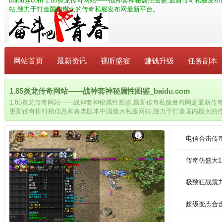
baidu@com
1.85炎龙传奇网站——战神套神秘属性图鉴,最新传奇私服发
站,致力于打造国内最大的传奇私服发布网最新平台。
网站首页
最新资讯
视听盛宴
赚钱升级
任务副本
1.85炎龙传奇网站——战神套神秘属性图鉴_baidu.com
1.85炎龙传奇网站——战神套神秘属性图鉴,最新传奇私服发布网是最新传奇
更新传奇排行榜信息和各类版本中国最大私服网站,致力于打造国内最大的
电信合击传
传奇仿盛大1
极致狂战震
超级变态合