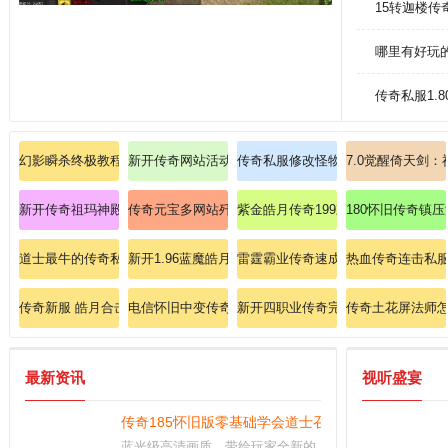
15转迦楼
哪里有好玩
传奇私服1.
幻影瞬杀终极教程刺客鬼舞步无限连招秘籍！
新开传奇网站活动评测:传奇圣域教主坐标消灭金杖蜘蛛
传奇私服修改怪物外观：个性化定制
7.0觉醒倚天剑
新开传奇祖玛神殿战士如何速成逐日剑法。
传奇元宝多网站歼灭万年树妖的战术
紫金皓月传奇199刺客如何加强火焰
180怀旧传奇镇
道士最牛的传奇私服：最牛道士，传奇私服的全新冒险之旅
新开1.96蓝魔皓月传奇：探索1.96版本全新开放的蓝
雷霆霸业传奇速成宝典：法师雷电术
热血传奇连击私
传奇新服 皓月合击
电信怀旧中变传奇私服：重温经典，决战中变之巅！
新开四职业传奇完全手册：法师雷电
传奇土花屏法师
最新资讯
视听盛宴
传奇185怀旧版零基础学会道士召唤神兽！
蓝光级高清画质，带给玩家全新的