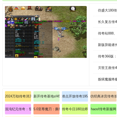
仿盛大18
长久复古传奇
传奇站888
新版异能者
传奇366
灭世王座传
炼狱魔服终
2024万劫传奇消灭暗黑战士的技能！
新开传奇基地sf456-2027年度稳定hhh认证平台
准点开放传奇195杀死虎卫的计谋！
仿经典冰宫传奇
混沌纪元传奇：登录即送混沌神戒版本的皇城争霸！
5.0至尊魔刃：撕裂苍穹，铸就传奇永恒神话！
传奇今日180法师该如何掌握冰咆哮
haosf传奇新服网