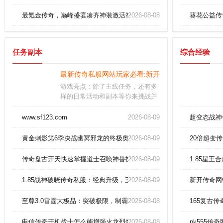
最氪金传奇，巅峰盛宴凑齐神装激活符咒
2026-08-08
葵花公益传
任务副本
综合经验
最新传奇私服网站玩家必看:新开电信传奇网站法师
游戏亮点：除了主线任务，还有多
样的日常活动和副本等你来挑战并
取得成就。成长感强：游戏中设有
丰富的成长线，让玩家能够不断提
www.sf123.com
2026-08-09
超变态战神
升自己的能力和地位。各个阵营的
对抗非常的激烈，玩家可以选择加
黄金刺影第6季决战幽冥邪龙的终极奥义
2026-08-09
20倍超变
入一个阵营去感受百人乱战的乐
趣。
传奇盘古开天快速掌握道士召唤神兽技巧！
2026-08-09
1.85星
1.85战神破晓传奇私服：经典升级，王者归来，等你征服！
2026-08-09
新开传奇网
至尊3.0雷霆大极品：突破极限，制霸3.0版雷霆王朝！
2026-08-08
165复古
电信传奇开机战士怎么能增强火龙烈焰。
2026-08-08
pk555传