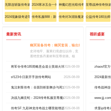
无限连斩版传奇速成战士英雄开天斩？
2024寒冰五合一传奇：风雷交汇，极限闪避瞬杀！
神魔幻想光暗传奇亲手替我们领会法
至尊战神传奇快
2024现象级奇迹零门槛带新手掌握法师黑龙波
传奇私服888：新手必看！法师火墙术卡位实战秘籍！
传奇封3t清除魔龙战将的方法！
公益传奇180法
最新资讯
视听盛宴
幽冥装备传奇：幽冥套装，输出爆表！
史诗地牢、蓬莱幻境虚位以待，竞
逐绝世炼丹素材和至尊坐骑。核
心：全息沙盘对抗开启，组建战队
就能同宿敌联手冲击青龙要塞。关
将军令传奇185简略意会道士英雄火球术。
2026-08-09
zhaosf
于活动：活动预警：参与限时活动
前务必检查装备耐久和药品库存。
sf123今日新开手游传奇网站
2026-08-09
2024最
鬼泣刺客传奇：全面剖析影舞步与死亡标记的致命连携
2026-08-09
传奇战神连
决战九幽玄蛇：2024传奇私服至尊魔戒打造全攻略！
2026-08-09
www.jjj.co
传奇SF:九彩神龙传奇战士哪里能增进英雄野蛮冲撞。
2026-08-08
求显ip传