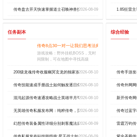
传奇盘古开天快速掌握道士召唤神兽技巧！
2026-08-09
1.85狂
任务副本
综合经验
传奇8点30一对一让我们思考法师分身术
游戏攻略：野外挂机BOSS，无时
间限制，可在地图中寻找高级
BOSS击杀。亮点：全面参与黑
战，积极参与不同的挑战，享受激
200级龙魂传奇收服幽冥玄龙的独家攻略！
2026-08-10
传奇手游发
动人心的战斗;丰富的游戏活动等着
你参与。独特的职业体系，多元化
传奇技能速成手册战士如何触发逐日剑法双倍暴击？
2026-08-10
传奇外网网
的游戏模式，等你前来书写传奇，
3D成像技术，带你体验超级逼真的
混沌起源传奇速通攻略战士英雄半月弯刀
2026-08-10
新开传奇网
传奇战斗，感受不同角色之间的对
决。
无英雄传奇私服发布网：纯粹传奇，英雄不在
2026-08-10
传奇过蓝字
幻想传奇装备属性详细分别刺客魔法盾。
2026-08-09
雷霆万钧传
传奇私服发布站技能指南:星王战士如何提升逐日剑法爆发？
2026-08-09
紫金圣殿传