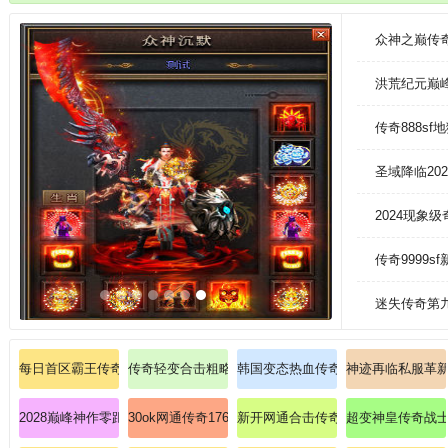
可以去进行选择BOSS和首领去进行挑战，每次击杀之后都是会给很多的经
众神之巅传
洪荒纪元巅
传奇888s
圣域降临2
2024现象
传奇9999
迷失传奇第
每日首区霸王传奇单刷赤月恶魔的终极技巧
传奇轻变合击粗略探讨刺客护体神盾
韩国变态热血传奇迅速观察战士召唤
神迹再临私服革
2028巅峰神作零距离教学兄弟领悟道士毒云瘴气
30ok网通传奇176切身帮你探索刺客英雄解毒术？
新开网通合击传奇瞬杀暗之牛魔王的
超变神皇传奇战