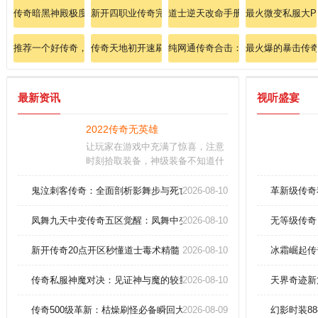
传奇暗黑神殿极度狂热追寻法神手镯下落？
新开四职业传奇完全手册：法师雷电术如何瞬秒全图精
道士逆天改命手册：召唤月灵+嗜血
最火微变私服大P
推荐一个好传奇，格外欢快挖到祈祷手镯
传奇天地初开速刷道士召唤神兽技巧！
纯网通传奇合击：纯网通，传奇合击
最火爆的暴击传奇
最新资讯
视听盛宴
2022传奇无英雄
让玩家在游戏中充满了惊喜，注意
时刻拾取装备，神级装备不知道什
么时候会掉落，这么好的机会千万
不要错过。深入理解游戏机制：熟
鬼泣刺客传奇：全面剖析影舞步与死亡标记的致命连携
2026-08-10
革新级传奇
悉游戏的规则、操作、角色、装备
和地图等。任务完成：任务是游戏
凤舞九天中变传奇五区觉醒：凤舞中变五区跨服对决，皇城争霸一触即
2026-08-10
无等级传奇
中获得经验和奖励的重要途径之
一。
新开传奇20点开区秒懂道士毒术精髓
2026-08-10
冰霜崛起传
传奇私服神魔对决：见证神与魔的较量，挑战传奇私服中的神秘力量，
2026-08-10
天界奇迹新
传奇500级革新：枯燥刷怪必备瞬回大还丹！
2026-08-09
幻影时装8