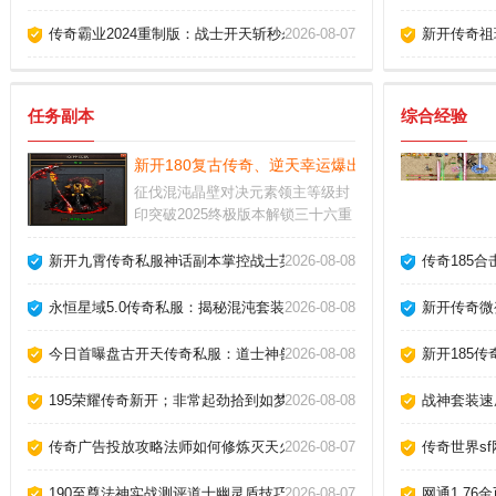
传奇霸业2024重制版：战士开天斩秒杀赤月恶魔实录！
2026-08-07
新开传奇祖
任务副本
综合经验
新开180复古传奇、逆天幸运爆出神武雷霆战戒！
征伐混沌晶壁对决元素领主等级封
印突破2025终极版本解锁三十六重
魔域每层结界蕴含原始铭文与太初
遗宝历史版本紫装可淬炼为永恒之
新开九霄传奇私服神话副本掌控战士英雄烈火剑法！
2026-08-08
传奇185
核用于突破技能冷却限制
永恒星域5.0传奇私服：揭秘混沌套装的灭世属性！
2026-08-08
新开传奇微
今日首曝盘古开天传奇私服：道士神兽白虎终极驯化攻略！
2026-08-08
新开185
195荣耀传奇新开；非常起劲拾到如梦似雾包。
2026-08-08
战神套装速
传奇广告投放攻略法师如何修炼灭天火极致伤害？
2026-08-07
传奇世界sf
190至尊法神实战测评道士幽灵盾技巧
2026-08-07
网通1.7