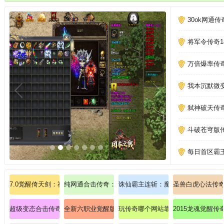
30ok网通
将军令传奇1
万倍爆率传
我本沉默微变
弑神破天传
斗破苍穹版
每日首区霸
7.0觉醒倚天剑：神兵现世，比奇皇城全服震颤！
纯网通合击传奇：全新合击，网通畅爽体验！
诛仙霸主连斩：魔域私服诛仙暴击的
圣兽白虎心法传
超级变态合击传奇三职业手游
全新六职业觉醒版：六道轮回，制霸比奇皇城！
玩传奇哪个网站靠谱、惊喜爆出传送
2015龙魂觉醒