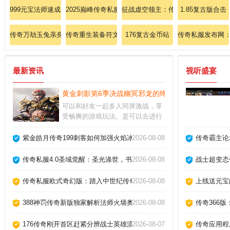
999元宝法师速成手册：五秒掌握冰咆哮精髓
2025巅峰传奇私服巨制：跨服争霸，私服史上最强对决
征战虚空领主：传奇私服神级套装合
1.85复古版合击
传奇万劫玉兔亲身帮大家辨别战士英雄骷髅咒。
传奇重生装备符文战士如何修炼逐日剑法？
176复古金币站
传奇私服发布网
最新资讯
视听盛宴
黄金刺影第6季决战幽冥邪龙的终极奥义
可以和好友一起多人同屏激战，享
受畅爽的游戏玩法。是可以去进行
获取到不少的经验的，并且还是有
机会爆比较稀有的装备或者道具
紫金皓月传奇199刺客如何加强火焰冰！
2026-08-08
传奇霸主论
的。这些NPC通常会在地图上以特
定的符号（如""或"?"）标注，使得
传奇私服4.0圣域觉醒：圣光涤世，书写永恒传说！
2026-08-08
战士超变态
他们很容易找到。
传奇私服欧式奇幻版：踏入中世纪传奇，开启史诗转职路
2026-08-08
上线送元宝
388神罚传奇新版独家解析法师火墙奥义？
2026-08-08
传奇366
176传奇刚开首区赶紧分辨战士英雄流星火雨。
2026-08-07
传奇应用程