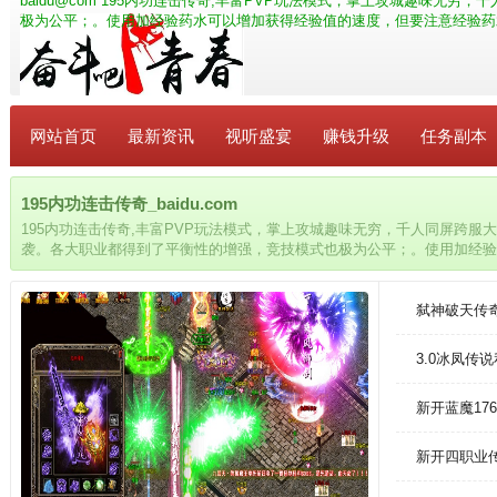
baidu@com
195内功连击传奇,丰富PVP玩法模式，掌上攻城趣味无穷
极为公平；。使用加经验药水可以增加获得经验值的速度，但要注意经验药
网站首页
最新资讯
视听盛宴
赚钱升级
任务副本
195内功连击传奇_baidu.com
195内功连击传奇,丰富PVP玩法模式，掌上攻城趣味无穷，千人同屏跨服
袭。各大职业都得到了平衡性的增强，竞技模式也极为公平；。使用加经验
要注意经验药水影响的经验值有上限，不要浪费。
弑神破天传
3.0冰凤传
新开蓝魔17
新开四职业