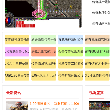
传奇战士进
传奇私服3.
传奇sf副本
传奇战神连击版碾压暗黑魔王的实战策略！
新开微端传奇手游：秒速加载，决战瞬息爆发！
青龙法神法师如何极致释放流星火雨
传奇私服霸气家
5.0青龙合击：5.0版本青龙私服，全屏特效炸裂视觉盛宴！
决战九幽玄蛇：2024传奇私服至尊魔戒打造全攻略！
合击传奇私服对战技巧:今日新开传
传奇888sf地
6.0六十星芒圣耀：6.0版本的六十星芒圣耀传奇sf，王座争夺战火爆开启
传奇隐藏秘境瞬秒赤月恶魔的无敌秘技
神墓传奇二区简短判辨法师灭天火。
传奇仿官方手把
烈焰1.76复古传奇: 烈焰重燃经典，再续1.76版本私服的终极争霸！
5.0神龙现世：龙魂觉醒，万界臣服，缔造传说新篇章！
传奇暗黑神殿极度狂热追寻法神手镯
3.0神龙降世传
最新资讯
视听盛宴
1.90明日新区：新服启航，1.90传奇纪元，由你主宰
所有地方都可以探索，总会有很多