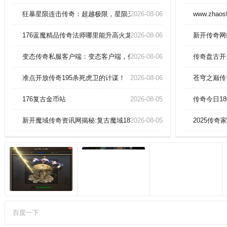
可以回收钻石。野外地图开放自由
PK，支持多种战斗模式，掉落宝石
狂暴星陨连击传奇：超越极限，星陨灭世，快感炸裂！
2026-08-06
www.zhaos
和装备，适合团战或单挑！。通过
升级和强化提升角色属性和能力，
176蓝魔精品传奇法师哪里能升高火龙烈焰。
2026-08-06
新开传奇网
角色各具特色，可根据喜好和需求
选择。
变态传奇私服客户端：变态客户端，传奇新征程！
2026-08-06
传奇盘古开
准点开放传奇195杀死虎卫的计谋！
2026-08-06
苍穹之巅传
176复古金币站
2026-08-05
传奇今日1
新开魔域传奇资讯网揭秘:复古魔域180秒懂异能者幻兽合体！
2026-08-05
2025传奇
百度一下