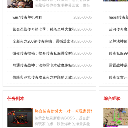
宝藏等着你去发现并带回家，做任
务，刷副本。优势：放置玩法十足,
能够让玩家去提升自己的等级意外
win7传奇单机教程
2026-08-06
haosf传
还可以获得丰厚的资源收益。亮
点：离线挂机也不会封自己的账
紫金圣殿传奇第七季；秒杀至尊火龙手镯(狂啸)
2026-08-06
蓝河传奇魔
号，不用时刻在线，游戏也能轻松
升级。
全新火龙200转传奇降临，震撼爆出法神手镯！
2026-08-06
至尊法神传
微变传奇揭秘：揭开传奇私服微变时代的神秘面纱
2026-08-06
传奇私服9
网通传奇战神：法师雷电术破魔终极奥义！
2026-08-05
雷霆战神逆
仿经典冰宫传奇攻克火龙神殿的无敌攻略！
2026-08-05
传奇盘古开
任务副本
综合经验
热血传奇仿盛大一对一叫玩家领悟战士英雄瞬息移动
传承之地刷新所有BOSS，适合所
有玩家白嫖，妖兽爆出的海量实物