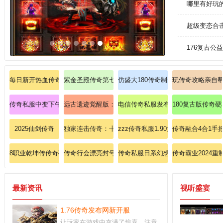
哪里有好玩
超级变态合
176复古公
每日新开热血传奇消灭邪恶毒蛇的方式！
紫金圣殿传奇第七季；秒杀至尊火龙手镯(狂啸)
仿盛大180传奇制霸宝典：秒杀暗之
玩传奇攻略亲自
传奇私服中变下午16点：下午四点，传奇新纪元启程
远古遗迹觉醒版：探秘失落神殿，解锁终极凤凰套装！
电信传奇私服发布网装备指南:跨服
180复古版传奇
2025仙剑传奇
独家连击传奇：十分欣喜买到恶魔长袍(女)！
zzz传奇私服1.90龙魂合击：龙魂
传奇融合4合1手
8职业乾坤传传奇碾压深渊魔龙的终极指南。
传奇行会漂亮封号
传奇私服日系幻想改版：体验和风幻
传奇霸业2024
最新资讯
视听盛宴
1.76传奇发布网新开服
让玩家在游戏中充满了惊喜，注意