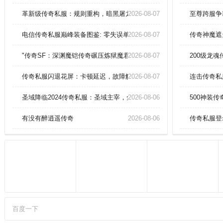
仙器凝元丹微氪党直达化神爆率十
五倍暴涨跨域竞技二十连胜必获太
革新级传奇私服：规则重构，暗黑屠龙现世！
2026-08-07
至尊跨服争
虚古卷
电信传奇私服巅峰装备图鉴: 零失误单刷赤月恶魔实战教学
2026-08-07
传奇神魔遮
"传奇SF：深渊魔铠传奇碾压炼狱魔君的战略全集"
2026-08-07
200级龙
传奇私服闪退花屏：卡顿延迟，故障解决全攻略
2026-08-07
连击传奇私
圣域降临2024传奇私服：圣域主宰，全图资源垄断战略指南！
2026-08-06
500神装
有没有醉逍遥传奇
2026-08-06
传奇私服登
百度一下