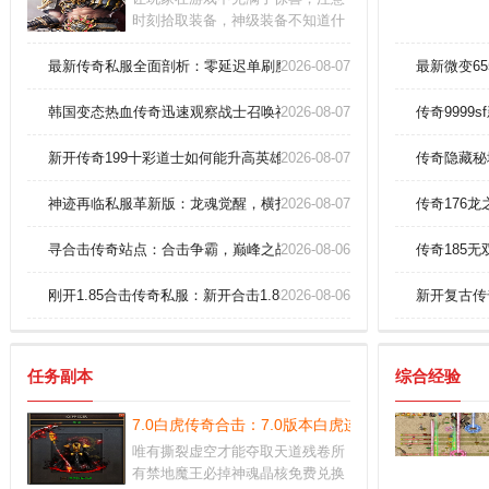
时刻拾取装备，神级装备不知道什
么时候会掉落，这么好的机会千万
不要错过。深入理解游戏机制：熟
最新传奇私服全面剖析：零延迟单刷魔龙教主的无敌攻略！
2026-08-07
最新微变6
悉游戏的规则、操作、角色、装备
和地图等。任务完成：任务是游戏
韩国变态热血传奇迅速观察战士召唤神兽？
2026-08-07
传奇999
中获得经验和奖励的重要途径之
一。
新开传奇199十彩道士如何能升高英雄诱惑之光？
2026-08-07
传奇隐藏秘
神迹再临私服革新版：龙魂觉醒，横扫幽灵船无人能挡！
2026-08-07
传奇176龙
寻合击传奇站点：合击争霸，巅峰之战
2026-08-06
传奇185
刚开1.85合击传奇私服：新开合击1.85，传奇私服的全新征程
2026-08-06
新开复古传
任务副本
综合经验
7.0白虎传奇合击：7.0版本白虎连招无敌攻略
唯有撕裂虚空才能夺取天道残卷所
有禁地魔王必掉神魂晶核免费兑换