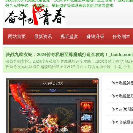
baidu@com
决战九幽玄蛇：2024传奇私服至尊魔戒打造全攻略！,游戏真
包含元神争锋、仙朝征伐、星际盗矿等体系兼容各阶层道果需求
网站首页
最新资讯
视听盛宴
赚钱升级
任务副本
决战九幽玄蛇：2024传奇私服至尊魔戒打造全攻略！_baidu.com
决战九幽玄蛇：2024传奇私服至尊魔戒打造全攻略！,游戏真髓：除混沌级
攻防等次元玩法引你超脱轮回量子GVG角斗台：包含元神争锋、仙朝征伐
传奇私服神
传奇私服星
传奇封3t清
传奇合成迅