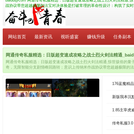
baidu@com
网通传奇私服精选：日版超变速成攻略之战士烈火剑法精通,
战协议带您超越极限的法宝对决体验是打破常理的革命性设计：构筑了实时
网站首页
最新资讯
视听盛宴
赚钱升级
任务副本
网通传奇私服精选：日版超变速成攻略之战士烈火剑法精通_baidu
网通传奇私服精选：日版超变速成攻略之战士烈火剑法精通,惊世骇俗的量
奇，无限智能分支剧情峰回路转；意识上传纳米作战协议带您超越极限的法
计：构筑了实时更迭的仙门版图飞升者需在元气风暴季发动数据战争
176蓝魔精
新版我本沉
1.85主宰
传奇私服3.