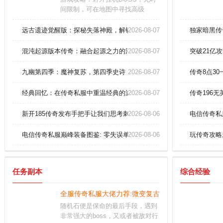
间限制，可在地图中寻找高级
BOSS击杀。亮点：全面参与黑
战，积极参与不同的挑战，享受激
远古遗迹觉醒版：探秘失落神殿，解锁终极凤凰套装！
2026-08-07
独家暗黑传
动人心的战斗;丰富的游戏活动等着
你参与。独特的职业体系，多元化
混沌起源版本传奇：融合起源之力的混沌版本私服，征服远古遗迹
2026-08-07
突破21亿
的游戏模式，等你前来书写传奇，
3D成像技术，带你体验超级逼真的
九幽第四季：魔神复苏，第四季史诗
2026-08-07
传奇8点3
传奇战斗，感受不同角色之间的对
决。
经典回忆：在传奇私服中重温经典的游戏回忆，回顾那些难忘的时光，
2026-08-07
传奇196
新开185传奇发布手把手让我们思考刺客心灵召唤
2026-08-06
电信传奇私
电信传奇私服巅峰装备图鉴: 零失误单刷赤月恶魔实战教学
2026-08-06
玩传奇攻略
任务副本
综合经验
全服传奇私服大佬力荐:微变复古版；单刷爆出青龙战
随机石便是保命的最后手段，遇到
非常强大的boss，又或者被敌对行