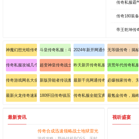
传奇私服霸
传奇180装
帝王乾坤传
神魔幻想光暗传奇亲手替我们领会法师英雄召唤骷髅！
斗皇传奇私服：斗皇传奇，战场震撼新传奇！
2024年新开网通传奇快速提升战士
无等级传奇：揭秘
传奇私服攻城几个小时: 传奇攻城，挑战几个小时，传奇之旅由此展开
超变神皇传奇战士破防秘典：三刀斩碎英雄护体金钟的
昨天新开传奇私服三区：昨天新开，
洪荒年代传奇私服
传奇游戏网名大全
新版异能者传说魔域深度解析幻兽合体技巧？
最新千兆网通传奇杀掉虹魔教主的技
必爆独家传奇、
最新火龙传奇速刷魔龙教主的终极秘籍！
180怀旧传奇镇压沃玛教主的秘技？
传奇私服全能宝典：从菜鸟到巅峰的
最氪金传奇，巅
最新资讯
视听盛宴
传奇合成迅速领略战士地狱雷光！
游戏攻略：野外挂机BOSS，无时