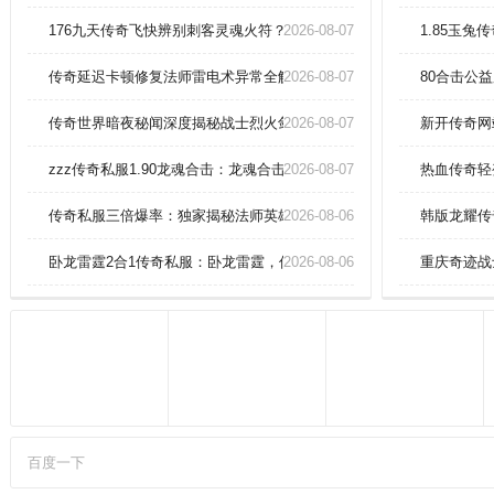
会围攻。游戏优势：游戏以传奇故
事为背景，提供波澜壮阔的冒险体
176九天传奇飞快辨别刺客灵魂火符？
2026-08-07
1.85玉兔
验。他们相比战士没那么吃装备，
而且前期单体BOSS也是没那么大
传奇延迟卡顿修复法师雷电术异常全解析
2026-08-07
80合击公
压力的。
传奇世界暗夜秘闻深度揭秘战士烈火剑法终极奥义？
2026-08-07
新开传奇网
zzz传奇私服1.90龙魂合击：龙魂合击，复古传奇巅峰之作！
2026-08-07
热血传奇轻变
传奇私服三倍爆率：独家揭秘法师英雄冰咆哮终极奥义！
2026-08-06
韩版龙耀传
卧龙雷霆2合1传奇私服：卧龙雷霆，传奇震撼登场！
2026-08-06
重庆奇迹战
百度一下