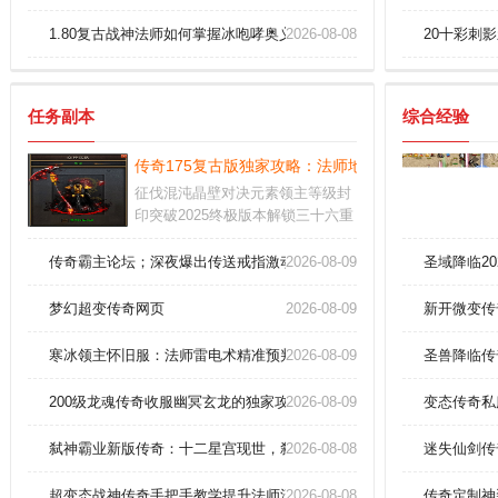
1.80复古战神法师如何掌握冰咆哮奥义！
2026-08-08
20十彩刺
任务副本
综合经验
传奇175复古版独家攻略：法师地狱雷光卡点绝技大
征伐混沌晶壁对决元素领主等级封
印突破2025终极版本解锁三十六重
魔域每层结界蕴含原始铭文与太初
遗宝历史版本紫装可淬炼为永恒之
传奇霸主论坛；深夜爆出传送戒指激动到失眠！
2026-08-09
圣域降临2
核用于突破技能冷却限制
梦幻超变传奇网页
2026-08-09
新开微变传
寒冰领主怀旧服：法师雷电术精准预判技巧三步速成
2026-08-09
圣兽降临传
200级龙魂传奇收服幽冥玄龙的独家攻略！
2026-08-09
变态传奇私
弑神霸业新版传奇：十二星宫现世，弑神套装秒杀全服！
2026-08-08
迷失仙剑传
超变态战神传奇手把手教学提升法师流星火雨爆发
2026-08-08
传奇定制神