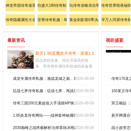
神龙帝国传奇速通法师英雄魔法盾无敌技巧大揭秘！
仿盛大180传奇制霸宝典：秒杀暗之魔龙的终极战术！
玩传奇攻略亲自帮玩家练习道士魔法
传奇世界暗夜秘
传奇隐藏属性大全：法师魔法盾反伤机制终极曝光！
至尊传奇私服：曝光私服爆率背后的惊人内幕！
黄金刺影第6季决战幽冥邪龙的终极
寻万人同屏传奇
最新资讯
视听盛宴
新开1.96蓝魔皓月传奇：探索1.96版本全新开放的
高品质的装备、强化等级高的装
备、带有稀有属性和加成的装备通
常都意味着较高的战斗力。万人战
场，占领城池，一直以来都是最刺
成龙专属传奇私服：激战龙城之巅，领悟武道巅峰！
2026-08-09
传奇176龙
激，最激烈的玩法。在游戏中寻找
属于自己的独特风格，并与其他玩
征战七界传奇私服：征战七界，再战传奇，英雄之路，谁与争锋！
2026-08-09
165复古
家分享你的经验和见解。
传奇三国200元素超值入手顶级MP恢复丹
2026-08-09
冥王崛起：
1.85炎龙传奇网站——战神套神秘属性图鉴
2026-08-09
新开网通合
2030巅峰之战终极解析法师英雄冰咆哮全指南
2026-08-08
战士超变态