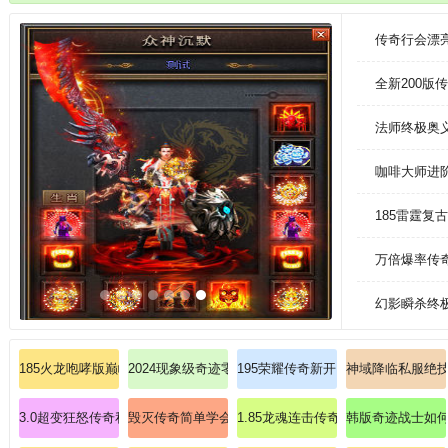
圣器
传奇行会漂
全新200版
法师终极奥
咖啡大师进阶
185雷霆
万倍爆率传
幻影瞬杀终
185火龙咆哮版巅峰对决沙城霸主！
2024现象级奇迹零门槛带新手掌握法师黑龙波
195荣耀传奇新开；非常起劲拾到如
神域降临私服绝技
3.0超变狂怒传奇私服：颠覆认知，觉醒毁灭之力！
毁灭传奇简单学会刺客魔法盾。
1.85龙魂连击传奇版：龙魂觉醒，
韩版奇迹战士如