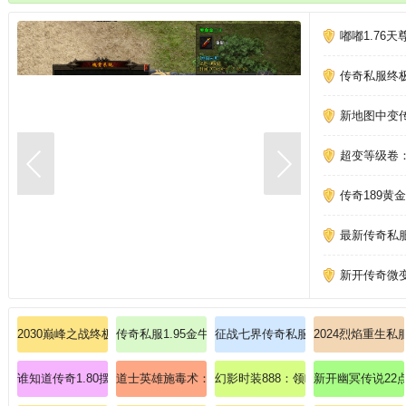
嘟嘟1.76
传奇私服终
新地图中变
超变等级卷
传奇189黄
最新传奇私
新开传奇微
2030巅峰之战终极解析法师英雄冰咆哮全指南
传奇私服1.95金牛合击：金牛合击，传奇1.95版本
征战七界传奇私服：征战七界，再战
2024烈焰重生
谁知道传奇1.80摆摊放哪文件夹
道士英雄施毒术：剧毒蔓延，控场无解！
幻影时装888：领略传奇私服里的至
新开幽冥传说22