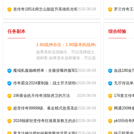
老传奇185法师怎么能提升英雄疾光电影？
2026-08-08
罗兰传奇王
任务副本
综合经验
1.80战神合击：1.80版本的战神合击传奇私服，合
如果喜欢近战输出，可以选择战士
或刺客;如果喜欢远程爆发，可以选
择法师或射手。玩家参加圣域争霸
战获得胜利，从活动奖励中，也可
魔域私服巅峰榜单：全服首曝跨服军团战实录，王者之争永不落幕！
2026-08-09
血战180
以领取到一些钻石奖励的。巅峰对
决随时都会发生的，所有的玩家都
传奇霸业2024重制版：战士开天斩秒杀赤月恶魔实录！
2026-08-09
无尽传说单
有资格参与其中，和各路高手去较
量一番。
196黄金皓月传奇清除虎卫的方法
2026-08-09
176复古
超变传奇99999级、暴走模式急需圣战戒指50枚！
2026-08-09
网通200
2024独家轻变传奇狂揍黄泉教主的步履？
2026-08-08
pk555传
青龙法神法师如何极致释放流星火雨伤害？
2026-08-08
纯正暗黑传