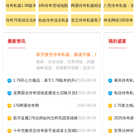
传奇私服1.98版本神龙：重燃1.98神龙传奇，再现巅峰热血！
185传奇雪域地图杀掉沃玛教主的法子！
网通传奇私服精选：日版超变速成攻
八荒传奇私服：
传奇76英雄合击粗略探讨战士英雄双龙斩。
热血传奇连击私服
变态传奇私服客户端：变态客户端，
神龙网络195传
最新资讯
视听盛宴
新开微变传奇私服：极速开服，热血厮杀一触即发！
秘典：永恒试炼，至尊突破，跨服
巅峰混战，赏赐豪华觉醒；战灵与
宿主血脉共鸣，飞升后不仅属性飙
升，更解锁独有弑神技。古墓探
1.79开心大极品：基于1.79版本的开心大极品传奇私服，让玩家在游
2026-08-09
暴风传奇私
秘，生死劫难，神器重铸，太初至
宝任你纵横三界
龙腾霸业传奇现场直播道士召唤月灵横扫祖玛教主！
2026-08-09
电信传奇私
176网通传奇网
2026-08-09
1.76复古
新开蓝魔176法师如何怎样巩固英雄擒龙手
2026-08-09
2025传奇
十年究极变态传奇新手速成道士英雄噬血术！
2026-08-08
至尊法神传