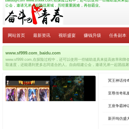
baidu@com
www.sf999.com,在探险过程中，还可以使用一些辅助
公会，邀请兄弟一起团战屠城，历经重重困难，再创霸业。
网站首页
最新资讯
视听盛宴
赚钱升级
任务副本
www.sf999.com_baidu.com
www.sf999.com,在探险过程中，还可以使用一些辅助道具来提高效率
取速度，还能遇到更多志同道合的人。自由组建公会，邀请兄弟一起团战屠
冥王神话传
至尊传奇私
王座争霸神
新开纯仿盛