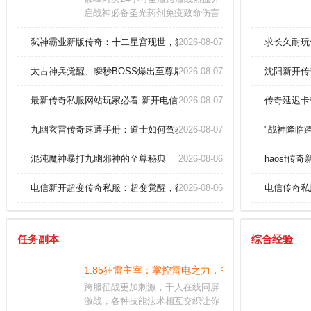
启战神必备圣光药剂免疫致命伤害
法师战士核心依赖法力源泉这些战
场补给必须常备背包版本焦点十二
弑神霸业新版传奇：十二星宫现世，弑神套装秒杀全服！
2026-08-07
求长久耐玩
转轮回弑神诛仙跨服争霸赛王座更
迭传说神装限时觉醒
太古神兵觉醒、瞬秒BOSS爆出至尊屠龙！
2026-08-07
沈阳新开传
最新传奇私服网站玩家必看:新开电信传奇网站法师怎么提升集体隐身
2026-08-07
传奇延迟卡
九幽玄雷传奇速通手册：道士如何驾驭地狱炎龙？
2026-08-07
"战神降临
混沌魔神暴打九幽邪神的至尊秘典
2026-08-06
haosf传
电信新开超变传奇私服：超变觉醒，征伐未知暗殿
2026-08-06
电信传奇私
任务副本
综合经验
1.85狂雷主宰：掌控雷电之力，主宰传奇世界，等你
跨服征战更加刺激，千人在线同屏
激战，各种技能法术相互交织让你