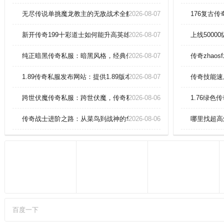
眼花缭乱。升级可获取技能天赋
点，适当分配技能点可加强单个技
无尽传说单挑魔龙教主的无敌战术全解析？
2026-08-07
176复古
能的爆发。攻略：玩家是可以去进
行选择BOSS和首领去进行挑战，
新开传奇199十彩道士如何能升高英雄诱惑之光？
2026-08-07
上线500
每次击杀之后都是会给很多的经验
的。
纯正暗黑传奇私服：暗黑风格，经典传奇，征战暗黑大陆！
2026-08-07
传奇zhaos
1.89传奇私服发布网站：提供1.89版本传奇私服的发布网站，满足玩
2026-08-07
传奇技能速
跨世伏魔传奇私服：跨世伏魔，传奇私服的新探索
2026-08-06
1.76绿色
传奇战士进阶之路：从菜鸟到战神的华丽转身
2026-08-06
哪里找超高
百度一下