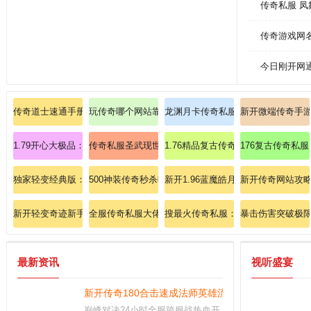
传奇私服 
传奇游戏网
今日刚开网
传奇道士速通手册：如何七日速成英雄召唤月灵？
玩传奇哪个网站靠谱、惊喜爆出传送戒指
龙渊月卡传奇私服1.80：荣耀重启，
新开微端传奇手
1.79开心大极品：基于1.79版本的开心大极品传奇私服，让玩家在游戏中
传奇私服圣武现世：收集全服至尊圣武套，横扫战场无
1.76精品复古传奇
176复古传奇私
独家轻变经典版：轻变之域，经典传奇王者争霸，重燃热血战魂！
500神装传奇秒杀暗黑魔龙的终极指南！
新开1.96蓝魔皓月传奇：探索1.9
新开传奇网站攻略
新开轻变奇迹新手必学法师英雄雷电术奥秘
全服传奇私服大佬力荐:微变复古版；单刷爆出青龙战甲
搜最火传奇私服：探索新大陆，顶级
暴击伤害突破极
最新资讯
视听盛宴
新开传奇180合击速成法师英雄流星火雨终极指南！
巅峰对决24小时全服跨服战热血开