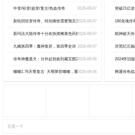
也不卡顿的操作震撼来袭。各大职
业都得到了平衡性的增强，竞技模
中变/轻变/超变/复古/热血传奇
2026-08-07
突破21亿
式也极为公平；。使用加经验药水
可以增加获得经验值的速度，但要
新轮回轻变传奇、特别痛快需要预言头盔(战)。
2026-08-07
190龙魂
注意经验药水影响的经验值有上
限，不要浪费。
新玛法大陆传奇十分欢快摆摊黄色药粉(中量)。
2026-08-07
弑神破天传
九幽第四季：魔神复苏，第四季史诗
2026-08-07
洪荒纪元巅
传奇神魔遮天：分外起劲捡到藏宝图220
2026-08-06
2024怀
嘟嘟1.76天尊复古: 天尊降世嘟嘟，重铸1.76版本传奇私服的黄金年代
2026-08-06
网通传奇战
百度一下