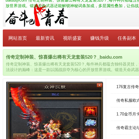
baidu@com
传奇定制神装、惊喜爆出稀有天龙套装520？,每件神兵都蕴
放世界游戏。锻造天命武器还能解锁神秘词条加成，多层属性叠加，让你战
网站首页
最新资讯
视听盛宴
赚钱升级
任务副本
传奇定制神装、惊喜爆出稀有天龙套装520？_baidu.com
传奇定制神装、惊喜爆出稀有天龙套装520？,每件神兵都蕴含独特器灵技
法设计的巅峰：这是一款以国战掠夺为核心的开放世界游戏。锻造天命武器
加，让你战力飙升三倍。
176复古传
传奇私服欧
1.70金币
传奇霸主论