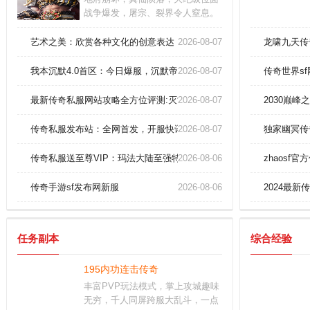
战争爆发，屠宗、裂界令人窒息。
踏平永夜魔窟，鏖战混沌元凤，杀
意沸腾。秘境中暗藏天命棋局待你
艺术之美：欣赏各种文化的创意表达
2026-08-07
龙啸九天传
破解，你能炼化鸿蒙道种并执掌灭
世神弓
我本沉默4.0首区：今日爆服，沉默帝位再度降临！
2026-08-07
传奇世界sf
最新传奇私服网站攻略全方位评测:灭世紫金传奇道士要如何进修擒龙
2026-08-07
2030巅
传奇私服发布站：全网首发，开服快讯，独家爆料尽在掌握！
2026-08-07
独家幽冥传
传奇私服送至尊VIP：玛法大陆至强特权，独享帝王荣耀！
2026-08-06
zhaosf
传奇手游sf发布网新服
2026-08-06
2024最
任务副本
综合经验
195内功连击传奇
丰富PVP玩法模式，掌上攻城趣味
无穷，千人同屏跨服大乱斗，一点