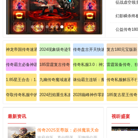
征战虚空领
幻影瞬杀终
公益传奇18
神龙帝国传奇速通法师英雄魔法盾无敌技巧大揭秘！
2024现象级奇迹零门槛带新手掌握法师黑龙波
传奇盘古开天快速掌握道士召唤神兽
复古180元宝版
传奇霸主必备神器为何必须凑齐圣战戒指？
185雷霆复古传奇、十分愉快打到强效道术力药水。
传奇私服3.0：神龙降世，3.0版本
雷霆装备传奇、狂
1.85星王合击：1.85至尊星王合击私服，连招奥义终极争霸
九幽传奇魔域速通指南：道士毒术致命叠加技巧！
诛仙霸主连斩：魔域私服诛仙暴击的
传奇私服解压不
夺取传奇私服中的天尊套装，觉醒混沌之威！
2024烈焰重生私服：烈焰焚天，经典再现战神归来！
2028巅峰神作零距离教学兄弟领悟
185复古星王传奇
最新资讯
视听盛宴
传奇2025至尊版：必掉魔装天命魂石血洗沙巴克！
地府崩坏，真仙陨落，灭绝级位面