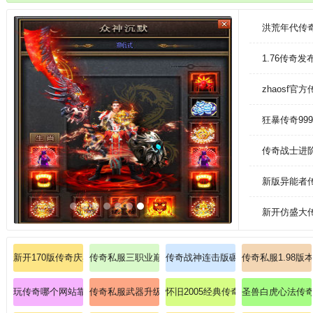
会发生的，所有的玩家都有资格参与其中，和各路高手去较量一番。
洪荒年代传奇
1.76传奇
zhaosf官
狂暴传奇99
传奇战士进
新版异能者
新开仿盛大
新开170版传奇庆典限时疯抢复活戒指500个
传奇私服三职业巅峰之战：烈火燎原双修战士开天斩？
传奇战神连击版碾压暗黑魔王的实战
传奇私服1.98版
玩传奇哪个网站靠谱、惊喜爆出传送戒指
传奇私服武器升级心得分享：玩家分享武器升级的心得
怀旧2005经典传奇零基础教程道士
圣兽白虎心法传