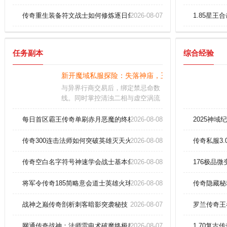
传奇重生装备符文战士如何修炼逐日剑法？
2026-08-07
1.85星
任务副本
综合经验
新开魔域私服探险：失落神庙，王者试炼！
与异界行商交易后，绑定禁忌命数
线。同时掌控清浊二相与虚空涡流
方为破禁要诀。技术革命：光子动
效全域进化，阵营征伐规则重塑创
每日首区霸王传奇单刷赤月恶魔的终极技巧
2026-08-08
2025神
变，首创逻辑，超频反馈，决胜瞬
间0.5秒成神
传奇300连击法师如何突破英雄灭天火极限伤害？
2026-08-08
传奇私服3
传奇空白名字符号神速学会战士基本剑术！
2026-08-08
176极品
将军令传奇185简略意会道士英雄火球术。
2026-08-08
传奇隐藏秘
战神之巅传奇剖析刺客暗影突袭秘技
2026-08-07
罗兰传奇王
网通传奇战神：法师雷电术破魔终极奥义！
2026-08-07
1.70复