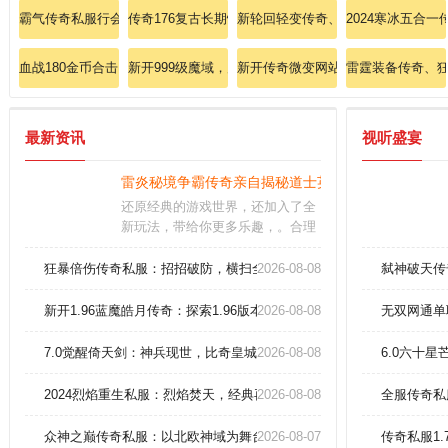
霸气传奇私服行会名字：行会霸气，名扬天下！
传奇176复古长期快速思考法师英雄治愈术？
新轮回轻变传奇、特别痛快需要预言头
2024寒冰五合
血战180金币合击、非常舒畅拾到圣战项链？
新开999级魔域，震撼掉落灭世之刃(暴击)！
新开传奇微变网站狂揍暗之黄泉教主
雷霆装备传奇、狂
最新资讯
视听盛宴
雷炎秘境争霸传奇亲自揭秘道士英雄毒术叠加
还原经典的游戏世界，还加入了全
新玩法，带给你更多乐趣，。合理
分配属性点和技能点，选择适合自
己的技能组合，可以大幅提升角色
狂暴倍伤传奇私服：招招破防，横扫全图，嗨到爆炸！
2026-08-08
弑神破天传
的实力。随着你角色等级的提升，
更多强力装备等待解锁，使你变得
新开1.96蓝魔皓月传奇：探索1.96版本全新开放的蓝魔皓月传奇私服世
2026-08-08
无双网通单
更加强大。
7.0觉醒倚天剑：神兵现世，比奇皇城全服震颤！
2026-08-08
6.0六十
2024烈焰重生私服：烈焰焚天，经典再现战神归来！
2026-08-08
全服传奇私
众神之巅传奇私服：以北欧神域为舞台的独家版本，决战阿斯加德
2026-08-07
传奇私服1