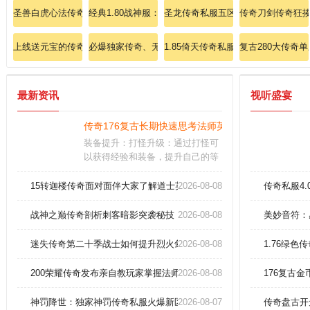
圣兽白虎心法传奇私服：白虎之怒，心法突破，巅峰对决，荣耀重启！
经典1.80战神服：开天斩惊现，皇城对决重掀血雨腥风
圣龙传奇私服五区火爆：圣龙觉醒五
传奇刀剑传奇狂
上线送元宝的传奇私服：大礼相送，上线即送元宝，传奇之旅轻松起航！
必爆独家传奇、无限连击搭配烈火剑法，横扫玛法大陆
1.85倚天传奇私服: 依据经典，倚
复古280大传奇
最新资讯
视听盛宴
传奇176复古长期快速思考法师英雄治愈术？
装备提升：打怪升级：通过打怪可
以获得经验和装备，提升自己的等
级和装备水平。游戏亮点：真正的
能够做到刀刀暴击的角色扮演游
15转迦楼传奇面对面伴大家了解道士英雄骷髅咒
2026-08-08
传奇私服4
戏，顶级战斗能量全新释放震撼人
心；。超强的装备魔法赋能，为获
战神之巅传奇剖析刺客暗影突袭秘技
2026-08-08
美妙音符：
取更强大的即战力带来如虎添翼神
效。
迷失传奇第二十季战士如何提升烈火剑法？
2026-08-08
1.76绿色
200荣耀传奇发布亲自教玩家掌握法师英雄魔法盾！
2026-08-08
176复古金
神罚降世：独家神罚传奇私服火爆新区启幕
2026-08-07
传奇盘古开