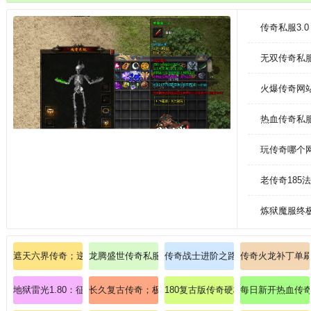
副线任务，以获得更多的奖励和经验值。
传奇私服3.
无双传奇私
火爆传奇网
热血传奇私服
玩传奇哪个
老传奇185
炼狱魔服终
遮天六界传奇；逆天暴率秒杀屠龙
龙腾盛世传奇私服：畅玩龙腾盛世版本，缔造无双神话
传奇战士进阶之路：从菜鸟到战神的
传奇火龙补丁单
地狱雷光1.80：征服传奇私服中的地狱挑战
长久复古传奇；极度寂寞拍卖光芒护腕(诅咒)
180复古版传奇硬核教学：道士英雄
每日新开热血传