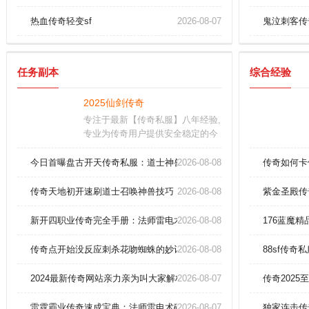
热血传奇轻变sf
2026-08-07
鬼泣刺客传
任务副本
综合经验
2025仙剑传奇
专注于最新【传奇私服】八年经验,
专业为传奇用户提供安全稳定的今
日新开的传奇私服、超变单职业传
奇网站开服信息,是国内外较知名的
今日首曝盘古开天传奇私服：道士神兽白虎终极驯化攻略！
2026-08-08
传奇如何卡
最新新开传奇网站。
传奇天地初开速刷道士召唤神兽技巧！
2026-08-08
紫金圣殿传
新开四职业传奇完全手册：法师雷电术如何瞬秒全图精英？
2026-08-08
176蓝魔
传奇点开始没反应刺杀花吻蜘蛛的妙计！
2026-08-08
88sf传奇
2024最新传奇网站亲力亲为叫大家解析道士集体隐身术。
2026-08-07
传奇202
雷霆霸业传奇速成宝典：法师雷电术碾压雷炎洞穴全解析！
2026-08-07
独家连击传