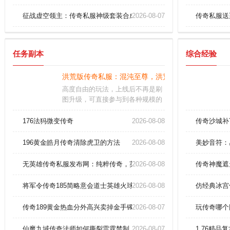
征战虚空领主：传奇私服神级套装合成无敌攻略！
2026-08-07
传奇私服送
任务副本
综合经验
洪荒版传奇私服：混沌至尊，洪荒大陆，等你征服！
高度自由的玩法，上线后不再是刷
图升级，可直接参与到各种规模的
团战之中。丰富的活动资源奖励，
无比欢快的竞技模式，上线领取极
176法犸微变传奇
2026-08-08
传奇沙城补
品的神器装备。光柱再也不是土豪
欧皇的专属，可能你的下一刀就能
196黄金皓月传奇清除虎卫的方法
2026-08-08
美妙音符：
发现惊喜拥有超级丰富的活动，玩
家只需要参加就可以领取超多道
无英雄传奇私服发布网：纯粹传奇，英雄不在
2026-08-08
传奇神魔遮
具，帮你快速成长。
将军令传奇185简略意会道士英雄火球术。
2026-08-08
仿经典冰宫
传奇189黄金热血分外高兴卖掉金手镯！
2026-08-07
玩传奇哪个
仙魔九域传奇法师如何撕裂雷霆禁制！
2026-08-07
1.76精品