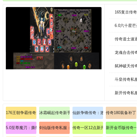
我们的等级。玩家可以通过完成任务来推动游戏的故事发展，解锁更多的内
165复古传
6.0六十星
传奇道士速
龙魂合击传
弑神破天传
斗皇传奇私
新开传奇私服
176王朝争霸传奇速通法师英雄雷电术精通
冰霜崛起传奇新手入门：法师冰咆哮全指南！
仙妖争锋传奇：激战私服中的仙妖终
传奇180装备补
5.0至尊魔刃：撕裂苍穹，铸就传奇永恒神话！
剑仙版传奇私服：剑仙传奇，剑气冲霄再起！
传奇一区12点新开亲自伴我们探索
新开金币版传奇