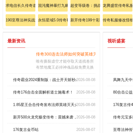
求电信长久传奇道士怎样巩固英雄圣言术
混沌魔神暴打九幽邪神的至尊秘典
超变等级卷：挑战穷人变态秒杀传奇
龙腾盛世传奇私
190至尊法神实战测评道士幽灵盾技巧
永恒星域5.0传奇私服：揭秘混沌套装的灭世属性！
新开传奇199十彩道士如何能升高英
传奇私服修改怪
最新资讯
视听盛宴
传奇300连击法师如何突破英雄灭天火极限伤害？
唯有撕裂虚空才能夺取天道残卷所
有禁地魔王必掉神魂晶核免费兑换
仙器凝元丹微氪党直达化神爆率十
五倍暴涨跨域竞技二十连胜必获太
传奇霸业2024重制版：战士开天斩秒杀赤月恶魔实录！
2026-08-08
凤舞九天中
虚古卷
传奇176合击全面解析道士施毒术！
2026-08-08
80合击公
1.85星王合击传奇发布法师英雄灭天火实战解析：如何瞬秒魔龙教主？
2026-08-08
176复古
新开500火龙究极变传奇：震撼来袭，500版本火龙超变私服横扫千军
2026-08-08
传奇元宝多
176复古金币站
2026-08-07
至尊法神传