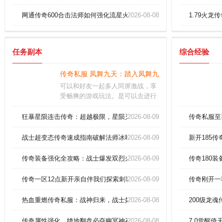
网通传奇600合击法师如何强化流星火雨一击必杀
2026-08-08
1.79火龙
任务副本
综合经验
传奇私服 凤舞九天：踏入凤舞九天的神话纪元，谱
可以和好友一起多人同屏激战，享
受畅爽的游戏玩法。是可以去进行
获取到不少的经验的，并且还是有
机会爆比较稀有的装备或者道具
狂暴星陨连击传奇：超越极限，星陨灭世，快感炸裂！
2026-08-09
传奇私服至
的。这些NPC通常会在地图上以特
定的符号（如""或"?"）标注，使得
战士超变态传奇速成指南破解法师冰咆哮。
2026-08-09
新开185
他们很容易找到。
传奇装备强化全攻略：战士爆发双烈火实战技巧深度解析！
2026-08-09
传奇180
传奇一区12点新开亲自伴我们探索刺客火球术。
2026-08-09
传奇刚开一
热血重燃传奇私服：战神归来，战士如何打造终极开天斩！
2026-08-08
200级龙
传奇属性强化、绝地翻盘必夺幽冥神石！
2026-08-08
7.0觉醒