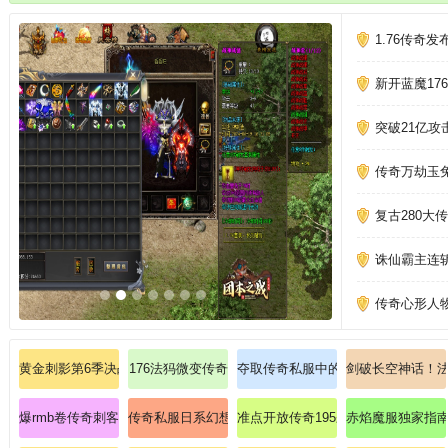
你来挑战，争夺更多珍稀的宝石材料和极品装备。
1.76传奇
新开蓝魔17
突破21亿
传奇万劫玉
复古280
诛仙霸主连
传奇心形人
黄金刺影第6季决战幽冥邪龙的终极奥义
176法犸微变传奇
夺取传奇私服中的天尊套装，觉醒混
剑破长空神话！
爆rmb卷传奇刺客要如何增进爆裂火焰
传奇私服日系幻想改版：体验和风幻想传奇，征服天照
准点开放传奇195杀死虎卫的计谋！
赤焰魔服独家指