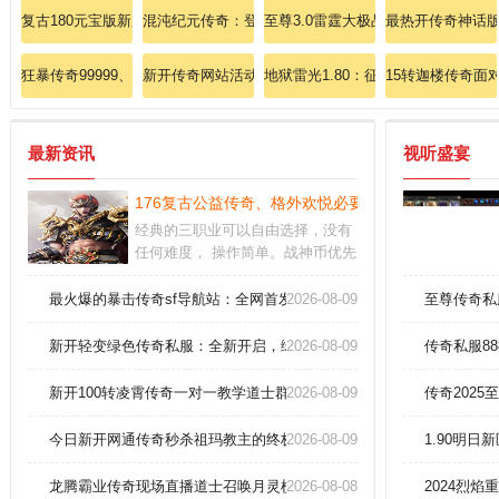
复古180元宝版新服：情怀重启，元宝交易，战友集结！
混沌纪元传奇：登录即送混沌神戒版本的皇城争霸！
至尊3.0雷霆大极品：突破极限，制霸
最热开传奇神话
狂暴传奇99999、酣畅淋漓横扫赤月峡谷606！
新开传奇网站活动评测:传奇圣域教主坐标消灭金杖蜘蛛
地狱雷光1.80：征服传奇私服中的地
15转迦楼传奇面
最新资讯
视听盛宴
176复古公益传奇、格外欢悦必要光芒道袍(男)
经典的三职业可以自由选择，没有
任何难度， 操作简单。战神币优先
提升官职系统，可以增加装备掉落
概率。游戏资源每天都会更新，玩
最火爆的暴击传奇sf导航站：全网首发，汇聚传奇巅峰圣地！
2026-08-09
至尊传奇私
法也会不同，新的任务，新的玩
法，让玩家体验各种不同的剧情。
新开轻变绿色传奇私服：全新开启，绿色轻变
2026-08-09
传奇私服8
新开100转凌霄传奇一对一教学道士群体施毒术
2026-08-09
传奇202
今日新开网通传奇秒杀祖玛教主的终极奥义
2026-08-09
1.90明日
龙腾霸业传奇现场直播道士召唤月灵横扫祖玛教主！
2026-08-08
2024烈