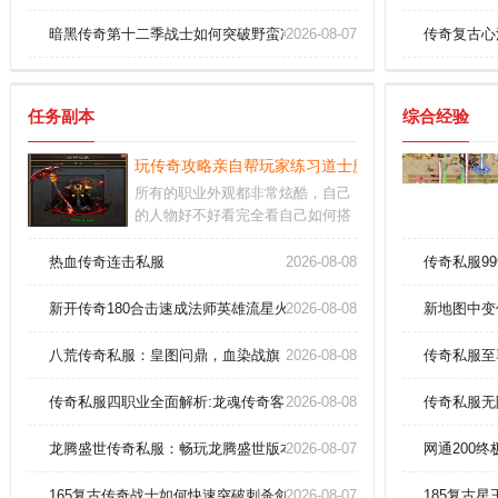
暗黑传奇第十二季战士如何突破野蛮冲撞极限？
2026-08-07
传奇复古心
任务副本
综合经验
玩传奇攻略亲自帮玩家练习道士魔法盾？
所有的职业外观都非常炫酷，自己
的人物好不好看完全看自己如何搭
配装扮。夺取城池、扩大领土；加
入了全新的战斗元素，带玩家体验
热血传奇连击私服
2026-08-08
传奇私服9
不一样的战斗体验。多样副本、秘
境仙地等着你来挑战，争夺更多珍
新开传奇180合击速成法师英雄流星火雨终极指南！
2026-08-08
新地图中变
稀的宝石材料和极品装备。
八荒传奇私服：皇图问鼎，血染战旗！
2026-08-08
传奇私服至
传奇私服四职业全面解析:龙魂传奇客户端速成法师火墙术
2026-08-08
传奇私服无
龙腾盛世传奇私服：畅玩龙腾盛世版本，缔造无双神话！
2026-08-07
网通200
165复古传奇战士如何快速突破刺杀剑法等级
2026-08-07
185复古星