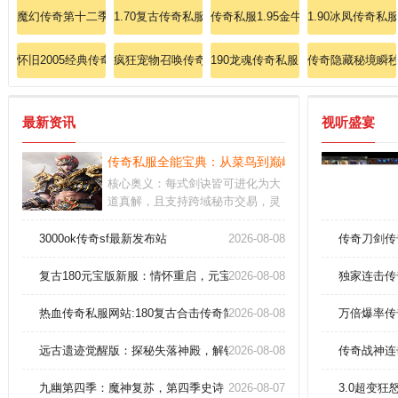
魔幻传奇第十二季法师如何极致优化魔法盾？
1.70复古传奇私服长久：长期稳定运行的1.70版本
传奇私服1.95金牛合击：金牛合击，传
1.90冰凤传奇
怀旧2005经典传奇零基础教程道士修炼灵魂火符！
疯狂宠物召唤传奇
190龙魂传奇私服：龙魂觉醒，190
传奇隐藏秘境瞬
最新资讯
视听盛宴
传奇私服全能宝典：从菜鸟到巅峰的完美蜕变手册
核心奥义：每式剑诀皆可进化为大
道真解，且支持跨域秘市交易，灵
能熔炉可将废弃灵宝转化为法则碎
片。限时开放的弑神峡谷、循环轮
3000ok传奇sf最新发布站
2026-08-08
传奇刀剑传
转的时空幻境,800倍爆率加持助你
登顶万古帝尊。革新性粒子破坏系
复古180元宝版新服：情怀重启，元宝交易，战友集结！
2026-08-08
独家连击传
统,全域奥义技轨迹预判,传说级至
宝铸造即送1:1还原真实斩击感,缔
热血传奇私服网站:180复古合击传奇简单分析战士英雄召唤骷髅。
2026-08-08
万倍爆率传
造史诗级征伐神话
远古遗迹觉醒版：探秘失落神殿，解锁终极凤凰套装！
2026-08-08
传奇战神连
九幽第四季：魔神复苏，第四季史诗
2026-08-07
3.0超变