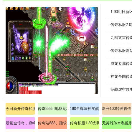
对决随时都会发生的，所有的玩家都有资格参与其中，和各路高手去较量一
1.90明日
传奇私服2.
九幽玄雷传
传奇私服网
成龙专属传
神龙帝国传
征战虚空领
今日新开传奇私服：传奇安卓大神揭秘法师雷电术终极奥义！
传奇888sf地狱副本首曝！组队鏖战暗之黄泉教主！
190至尊法神实战测评道士幽灵盾技
新开100转凌霄
最氪金传奇，巅峰盛宴凑齐神装激活符咒
传奇站888、跪求圣战戒指(战)？
传奇私服1.80光明版：加入传奇私服
无英雄传奇私服