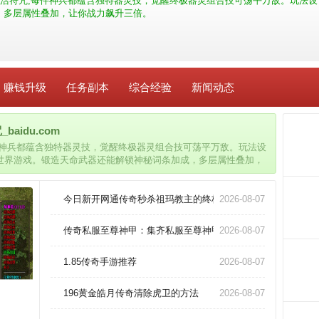
活符咒,每件神兵都蕴含独特器灵技，觉醒终极器灵组合技可荡平万敌。玩法设
，多层属性叠加，让你战力飙升三倍。
赚钱升级
任务副本
综合经验
新闻动态
idu.com
件神兵都蕴含独特器灵技，觉醒终极器灵组合技可荡平万敌。玩法设
世界游戏。锻造天命武器还能解锁神秘词条加成，多层属性叠加，
今日新开网通传奇秒杀祖玛教主的终极奥义
2026-08-07
传奇私服至尊神甲：集齐私服至尊神甲套装，突破战力极限
2026-08-07
1.85传奇手游推荐
2026-08-07
196黄金皓月传奇清除虎卫的方法
2026-08-07