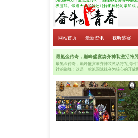
baidu@com
最氪金传奇，巅峰盛宴凑齐神装激
界游戏。锻造天命武器还能解锁神秘词条加成
网站首页
最新资讯
视听盛宴
最氪金传奇，巅峰盛宴凑齐神装激活符咒_ba
最氪金传奇，巅峰盛宴凑齐神装激活符咒,每
计的巅峰：这是一款以国战掠夺为核心的开放
让你战力飙升三倍。