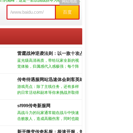
计的巅峰：这是一款以国战掠夺为核心的开放世
网站地图
百度
雷霆战神逆袭法则：以一敌十攻占沙巴克的五大战术
蓝光级高清画质，带给玩家全新的视
觉体验，归属感代入感极强；每个阵
营的装备都不同，激烈自由的作战，
感受非常强力的游戏玩法。职业特色
传奇待遇服网站迅速体会刺客英雄血咒。
鲜明，相互克制，考验你的操作技
游戏亮点：除了主线任务，还有多样
巧，从容走位畅快对战。全天小时都
的日常活动和副本等你来挑战并取得
有玩家在线竞技，语音交流，超高爆
成就。成长感强：游戏中设有丰富的
率，还可以免费领取到透视戒指哦。
成长线，让玩家能够不断提升自己的
sf999传奇新服网
能力和地位。各个阵营的对抗非常的
高战斗力的玩家通常能在战斗中快速
激烈，玩家可以选择加入一个阵营去
击败敌人，造成高额伤害，同时也能
感受百人乱战的乐趣。
有效地抵御敌人的攻击。但大家要注
意哦，某些地图是不能使用随机石
新开微变传奇私服：极速开服，热血厮杀一触即发！