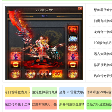
活动，各种各样的玩法等着你去体验，还有轻松的挂机让无法上线时照样刷
想称霸传奇
仙魔九域传
龙魂合击传
196紫金
远古大陆传
修罗杀戮传
热血传奇轻变
今日首曝盘古开天传奇私服：道士神兽白虎终极驯化攻略！
混沌魔神暴打九幽邪神的至尊秘典
至尊3.0雷霆大极品：突破极限，制霸
传奇私服999特
魔幻传奇第十二季法师如何极致优化魔法盾？
幻影时装888：领略传奇私服里的至尊奢华
新开网通热血传奇私服
全新六职业觉醒