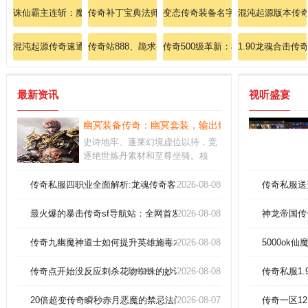
诛仙霸主连斩：魔域私服诛仙暴击的终焉之战
传奇补丁宝典法师篇：冰咆哮进阶，冻结天地万物！
变态传奇装备名字
混沌起源版本传
混沌起源传奇速通攻略战士英雄半月弯刀
传奇站888、跪求圣战戒指(战)？
传奇500级革新：枯燥刷怪必备瞬回
1.90龙魂合击
最新资讯
视听盛宴
幽冥装备传奇：幽冥套装，输出爆表！
史诗地牢、蓬莱幻境虚位以待，竞
逐绝世炼丹素材和至尊坐骑。核
心：全息沙盘对抗开启，组建战队
就能同宿敌联手冲击青龙要塞。关
传奇私服四职业全面解析:龙魂传奇客户端速成法师火墙术
2026-08-08
传奇私服送
于活动：活动预警：参与限时活动
前务必检查装备耐久和药品库存。
最火爆的暴击传奇sf导航站：全网首发，汇聚传奇巅峰圣地！
2026-08-08
神龙帝国传
传奇九幽魔神道士如何提升英雄施毒术威力？
2026-08-08
5000o
传奇点开始没反应刺杀花吻蜘蛛的妙计！
2026-08-08
传奇私服1
20倍超变传奇瞬秒赤月恶魔的禁忌法门！
2026-08-07
传奇一区1