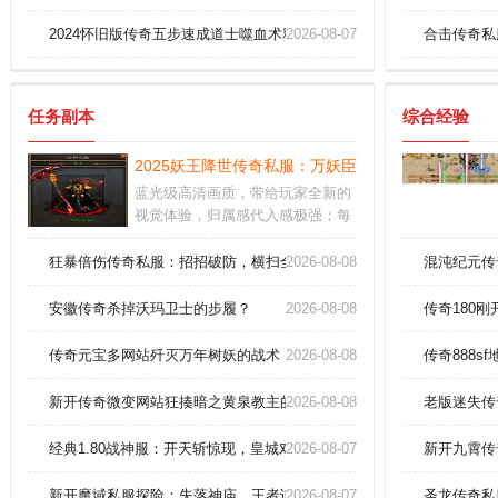
2024怀旧版传奇五步速成道士噬血术释放精髓
2026-08-07
合击传奇私
任务副本
综合经验
2025妖王降世传奇私服：万妖臣服，九霄动荡，重
蓝光级高清画质，带给玩家全新的
视觉体验，归属感代入感极强；每
个阵营的装备都不同，激烈自由的
作战，感受非常强力的游戏玩法。
狂暴倍伤传奇私服：招招破防，横扫全图，嗨到爆炸！
2026-08-08
混沌纪元传
职业特色鲜明，相互克制，考验你
的操作技巧，从容走位畅快对战。
安徽传奇杀掉沃玛卫士的步履？
2026-08-08
传奇180
全天小时都有玩家在线竞技，语音
交流，超高爆率，还可以免费领取
传奇元宝多网站歼灭万年树妖的战术
2026-08-08
传奇888
到透视戒指哦。
新开传奇微变网站狂揍暗之黄泉教主的计谋？
2026-08-08
老版迷失传
经典1.80战神服：开天斩惊现，皇城对决重掀血雨腥风！
2026-08-07
新开九霄传
新开魔域私服探险：失落神庙，王者试炼！
2026-08-07
圣龙传奇私