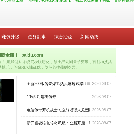
单职制霸全服！,巅峰乱斗系统究极版进化，领土战规则量子突破，首创神技共
赚钱升级
任务副本
综合经验
新闻动态
服！_baidu.com
服！,巅峰乱斗系统究极版进化，领土战规则量子突破，首创神技共
杀模式，体验毁灭性征伐，战斗韵律撕裂次元。
全新200版传奇爆款热卖麻痹戒指888！
2026-08-07
195内功连击传奇
2026-08-07
电信传奇开机战士怎么能增强火龙烈焰。
2026-08-07
新开轻变绿色传奇私服：全新开启，绿色轻变
2026-08-07