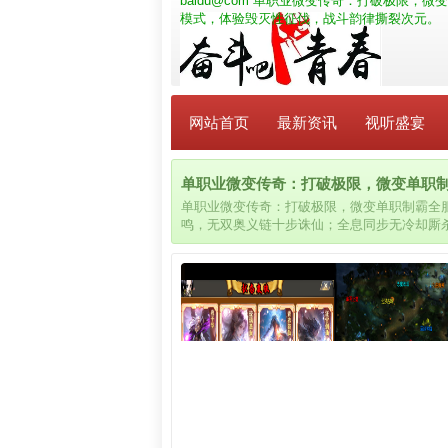
baidu@com
单职业微变传奇：打破极限，微变
模式，体验毁灭性征伐，战斗韵律撕裂次元。
网站首页
最新资讯
视听盛宴
单职业微变传奇：打破极限，微变单职制霸全
单职业微变传奇：打破极限，微变单职制霸全
鸣，无双奥义链十步诛仙；全息同步无冷却厮