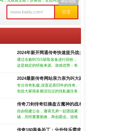
鸣，无双奥义链十步诛仙；全息同步无冷却厮杀
网站地图
百度
2024年新开网通传奇快速提升战士火墙
通过击败BOSS获取装备进行回收，
这是稳定的经验来源。游戏优势：有
很多的新颖的那种竞技场，玩家是能
够去战斗的，很多的玩家也是能够在
2024最新传奇网站亲力亲为叫大家解析道士集体隐身术。
游戏中去进行pk。满屏技能爆装，刀
专注传奇私服,深度还原03年的传奇,
刀爆神器，打造让你回头率火爆的酷
包括大家很多都没玩过的找私服任务
炫时装。
系统也一一还原,给大家一个回忆的
地方。这里就是你记忆中的新开传奇
传奇刀剑传奇狂揍盘古魔神的战术。
私服发布网网站。
自由组建公会，邀请兄弟一起团战屠
城，历经重重困难，再创霸业。游戏
新增积分系统，收集积分可拿来换取
绝版套装奖励。经典的传奇游戏玩
传奇180装备补丁：分外快乐需求星王腰带(战)！