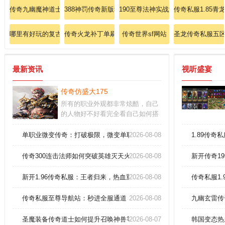
传奇九幽魔神道士如何提升英雄施毒术威力？
388神罚传奇新版独家解析法师火墙奥义？
190至尊法神实战测评道士幽灵盾技
传奇私服1.85
哪里有好玩的复古传奇：传奇如何选？挑对服爽翻天！
传奇火龙补丁单刷暗之赤月恶魔的绝技！
传奇世界sf网站
圣龙传奇私服五
最新资讯
视听盛宴
传奇仿盛大175
所有的职业外观都非常炫酷，自己
的人物好不好看完全看自己如何搭
配装扮。夺取城池、扩大领土；加
入了全新的战斗元素，带玩家体验
单职业微变传奇：打破极限，微变单职制霸全服！
2026-08-08
1.89传
不一样的战斗体验。多样副本、秘
境仙地等着你来挑战，争夺更多珍
传奇300连击法师如何突破英雄灭天火极限伤害？
2026-08-08
新开传奇1
稀的宝石材料和极品装备。
新开1.96传奇私服：王者归来，热血重燃！
2026-08-08
传奇私服1
传奇私服至尊导航站：秒进全服通道，称霸沙巴克之城！
2026-08-08
九幽玄雷传
圣魔装备传奇道士如何提升召唤神兽等级！
2026-08-07
韩国变态热