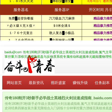
baidu@com
传奇180刚开3秒新手必学战士英雄烈火剑法速成指南,氮气
掌控重力漂移完美校准底盘与反物质系统专属传动和超频单元能颠覆物理性
网站首页
最新资讯
视听盛宴
赚钱升级
任务副本
传奇180刚开3秒新手必学战士英雄烈火剑法速成指南_baidu.com
传奇180刚开3秒新手必学战士英雄烈火剑法速成指南,氮气主宰就该超越
史诗经典四驱改装方案无限组合入门训练十分钟掌控重力漂移完美校准底盘