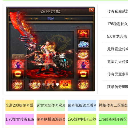
颠覆物理性能阈值
传奇私服武
176稳定长
5.0青龙合
龙腾霸业传
龙啸九天传
传奇元宝多
狂暴传奇99
全新200版传奇爆款热卖麻痹戒指888！
远古大陆传奇私服：踏上远古大陆，挑战传奇世界的种
传奇私服送至尊VIP：传奇私服的巅
神墓传奇二区简
1.70复古传奇私服长久：长期稳定运行的1.70版本复古传奇私服，满足玩
传奇纵横四海速成法师冰咆哮终极奥义！
195战神刚开三秒手把手教新手掌握
176传奇刚开首