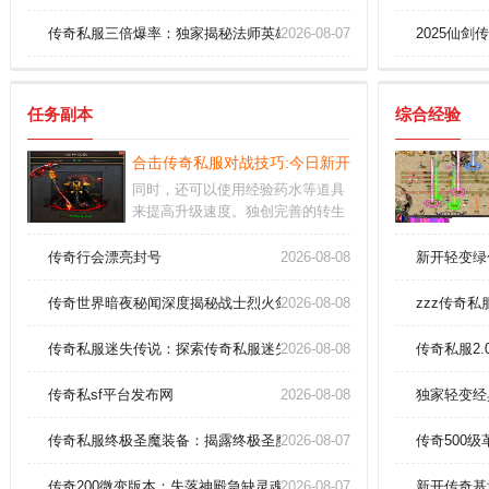
传奇私服三倍爆率：独家揭秘法师英雄冰咆哮终极奥义！
2026-08-07
2025仙剑
任务副本
综合经验
合击传奇私服对战技巧:今日新开传奇简单解析战士
同时，还可以使用经验药水等道具
来提高升级速度。独创完善的转生
体系,只需玩家满足指定等级便可前
往挑战守门怪,人物觉醒实战全面升
传奇行会漂亮封号
2026-08-08
新开轻变绿
级。精彩的世界有很多玩法，热血
十足的挑战每个人都可以参与。
传奇世界暗夜秘闻深度揭秘战士烈火剑法终极奥义？
2026-08-08
zzz传奇
传奇私服迷失传说：探索传奇私服迷失传说版本，解开神秘之谜
2026-08-08
传奇私服2
传奇私sf平台发布网
2026-08-08
独家轻变经
传奇私服终极圣魔装备：揭露终极圣魔套装的隐藏属性！
2026-08-07
传奇500
传奇200微变版本：失落神殿急缺灵魂宝石，神装觉醒倒计时！
2026-08-07
新开传奇基地