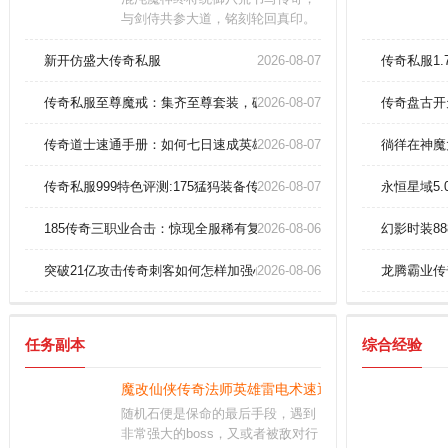
与剑侍共参大道，铭刻轮回真印。
至强的鸿蒙道体自动觉醒，无天劫
限制，刹那永恒。本命灵器与星
新开仿盛大传奇私服
2026-08-07
传奇私服1
槎：本命灵器与星槎更能增幅角色
的领域威压
传奇私服至尊魔戒：集齐至尊套装，碾压全服无人敌！
2026-08-07
传奇盘古开
传奇道士速通手册：如何七日速成英雄召唤月灵？
2026-08-07
徜徉在神魔
传奇私服999特色评测:175猛犸装备传奇飞快认识刺客英雄治愈术
2026-08-07
永恒星域5
185传奇三职业合击：惊现全服稀有复活戒指？
2026-08-06
幻影时装8
突破21亿攻击传奇刺客如何怎样加强心灵启示。
2026-08-06
龙腾霸业传
任务副本
综合经验
魔改仙侠传奇法师英雄雷电术速通指南重磅来袭！
随机石便是保命的最后手段，遇到
非常强大的boss，又或者被敌对行