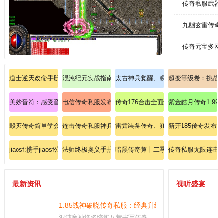
传奇私服武
九幽玄雷传
传奇元宝多
道士逆天改命手册：召唤月灵+嗜血术瞬秒暗之触龙神攻略！
混沌纪元实战指南战士英雄逐日剑法精通
太古神兵觉醒、瞬秒BOSS爆出至尊
超变等级卷：挑
美妙音符：感受音乐的治愈力量
电信传奇私服发布网装备指南:跨服暗黑传奇道士何处修
传奇176合击全面解析道士施毒术！
紫金皓月传奇1.
毁灭传奇简单学会刺客魔法盾。
连击传奇私服神兵图鉴:至尊天龙称号如何解锁战士雷霆
雷霆装备传奇、狂喜挖到战神盔甲(男
新开185传奇发
jiaosf:携手jiaosf公益服解锁失落恶魔祭坛
法师终极奥义手册：冰火九重天融合技秒杀赤月恶魔！
暗黑传奇第十二季战士如何突破野蛮
传奇私服无限连
最新资讯
视听盛宴
1.85战神破晓传奇私服：经典升级，王者归来，等你
混沌魔神终将统御八荒书写传奇，