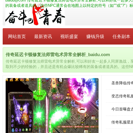
baidu@com
传奇延迟卡顿修复法师雷电术异常全解析,可以和好友一起多
的装备或者道具的。这些NPC通常会在地图上以特定的符号（如""或"?"
网站首页
最新资讯
视听盛宴
赚钱升级
任务副本
传奇延迟卡顿修复法师雷电术异常全解析_baidu.com
传奇延迟卡顿修复法师雷电术异常全解析,可以和好友一起多人同屏激战，
取到不少的经验的，并且还是有机会爆比较稀有的装备或者道具的。这些N
（如""或"?"）标注，使得他们很容易找到。
圣兽降临传
变态传奇私
今日首曝盘
传奇私服星