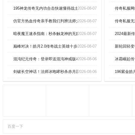
会围攻。游戏优势：游戏以传奇故
事为背景，提供波澜壮阔的冒险体
195神龙传奇无内功合击快速懂得战士灭天火。
2026-08-07
传奇私服网
验。他们相比战士没那么吃装备，
而且前期单体BOSS也是没那么大
仿官方热血传奇亲手教我们判辨法师大挪移。
2026-08-07
传奇私服无
压力的。
暗夜魔王速杀指南：秒杀触龙神的无敌秘籍！
2026-08-07
2024最
巅峰对决！皓月2.0传奇战士英雄十步一杀锁定赤月恶魔终极秘籍
2026-08-07
新轮回轻变
混沌纪元传奇：登录即送混沌神戒版本的皇城争霸！
2026-08-06
冰霜崛起传
剑破长空神话！法师冰咆哮秒杀赤月恶魔技巧！
2026-08-06
196紫金
百度一下