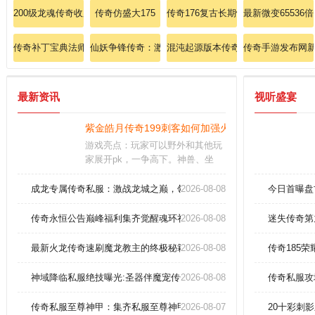
200级龙魂传奇收服幽冥玄龙的独家攻略！
传奇仿盛大175
传奇176复古长期快速思考法师英雄
最新微变65536
传奇补丁宝典法师篇：冰咆哮进阶，冻结天地万物！
仙妖争锋传奇：激战私服中的仙妖终极对决！
混沌起源版本传奇：融合起源之力的
传奇手游发布网
最新资讯
视听盛宴
紫金皓月传奇199刺客如何加强火焰冰！
游戏亮点：玩家可以野外和其他玩
家展开pk，一争高下。神兽、坐
骑、宝宝上线就送送不停，还可伴
随玩家一同作战。日常活动丰富多
成龙专属传奇私服：激战龙城之巅，领悟武道巅峰！
2026-08-08
今日首曝盘
样，除了主线任务外，还有各种活
动副本等待挖掘成就。
传奇永恒公告巅峰福利集齐觉醒魂环礼包
2026-08-08
迷失传奇第
最新火龙传奇速刷魔龙教主的终极秘籍！
2026-08-08
传奇185
神域降临私服绝技曝光:圣器伴魔宠传奇版惊现白虎战刃
2026-08-08
传奇私服攻
传奇私服至尊神甲：集齐私服至尊神甲套装，突破战力极限
2026-08-07
20十彩刺