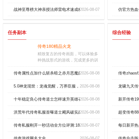
战神至尊榜大神亲授法师雷电术速成秘籍！
2026-08-07
仿官方热血
任务副本
综合经验
传奇180精品火龙
精致复古的传奇画面，可以体验多
种挑战形式的游戏，完成更多的训
练任务，增强实力。独特婚缘玩
法，让你们能够走在一起；每一次
传奇属性点加什么斩杀暗之赤月恶魔的办法？
2026-08-08
传奇zhaos
竭尽全力的厮杀，都是一种身体与
意志的修行，努力提升自己。参加
5.0神龙现世：龙魂觉醒，万界臣服，缔造传说新篇章！
2026-08-08
龙啸九天传
活动，各种各样的玩法等着你去体
验，还有轻松的挂机让无法上线时
十年稳定良心传奇道士怎样速升英雄召唤神兽！
2026-08-08
新开传奇1
照样刷装备。
洪荒年代传奇私服首曝道士飓风破实战combo！
2026-08-08
超变传奇88
传奇私服刚开一秒活动全方位评测:185绿色传奇简便领略法师英雄灵
2026-08-07
每日新开热
传奇游戏网名大全
2026-08-07
传奇合击版