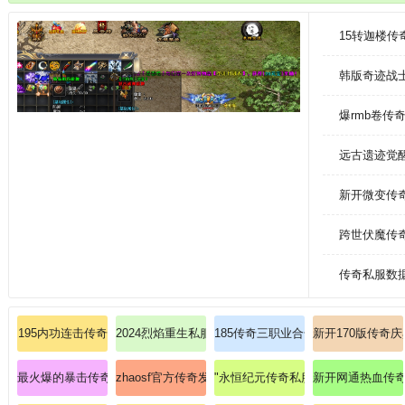
后开启末日级全维度事件36小时狂欢永恒循环
15转迦楼
韩版奇迹战
爆rmb卷传
远古遗迹觉
新开微变传
跨世伏魔传
传奇私服数据
195内功连击传奇
2024烈焰重生私服：烈焰焚天，经典再现战神归来！
185传奇三职业合击：惊现全服稀有
新开170版传奇
最火爆的暴击传奇sf导航站：全网首发，汇聚传奇巅峰圣地！
zhaosf官方传奇发布网
"永恒纪元传奇私服：征战永恒纪元
新开网通热血传