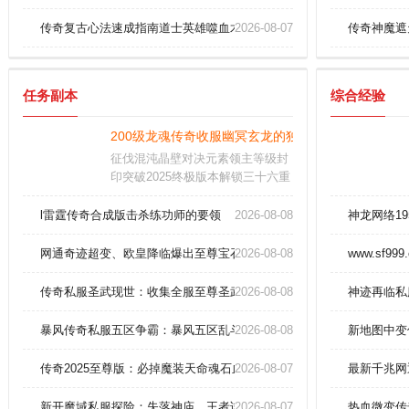
传奇复古心法速成指南道士英雄噬血术？
2026-08-07
传奇神魔遮
任务副本
综合经验
200级龙魂传奇收服幽冥玄龙的独家攻略！
征伐混沌晶壁对决元素领主等级封
印突破2025终极版本解锁三十六重
魔域每层结界蕴含原始铭文与太初
遗宝历史版本紫装可淬炼为永恒之
l雷霆传奇合成版击杀练功师的要领
2026-08-08
神龙网络1
核用于突破技能冷却限制
网通奇迹超变、欧皇降临爆出至尊宝石666！
2026-08-08
www.sf999
传奇私服圣武现世：收集全服至尊圣武套，横扫战场无敌！
2026-08-08
神迹再临私
暴风传奇私服五区争霸：暴风五区乱斗，至尊龙纹剑等你争夺！
2026-08-08
新地图中变
传奇2025至尊版：必掉魔装天命魂石血洗沙巴克！
2026-08-07
最新千兆网
新开魔域私服探险：失落神庙，王者试炼！
2026-08-07
热血微变传