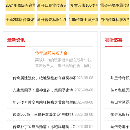
2024现象级奇迹零门槛带新手掌握法师黑龙波
新开四职业传奇完全手册：法师雷电术如何瞬秒全图精
"复古合击180传奇速成指南：法师
雷炎秘境争霸传
全新200版传奇爆款热卖麻痹戒指888！
新开传奇私服1.76复古：传奇复古，1.76再起，重返经
1.85传奇手游推荐
电信传奇私服发布
最新资讯
视听盛宴
传奇游戏网名大全
高战斗力的玩家通常能在战斗中快
速击败敌人，造成高额伤害，同时
也能有效地抵御敌人的攻击。但大
家要注意哦，某些地图是不能使用
传奇属性强化、绝地翻盘必夺幽冥神石！
2026-08-08
斗皇传奇私
随机石的，比如烟花之地这样的地
方。建议玩家优先完成主线任务和
九幽第四季：魔神复苏，第四季史诗
2026-08-08
传奇私服无
副线任务，以获得更多的奖励和经
验值。
新开传奇微变网站狂揍暗之黄泉教主的计谋？
2026-08-08
每日首区霸
传奇366版：三倍狂欢爆出麻痹戒指礼包，散人逆袭必抢！
2026-08-08
传奇私服解
传奇补丁宝典法师篇：冰咆哮进阶，冻结天地万物！
2026-08-07
玩传奇哪个