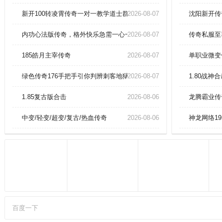
买等级丹，快速的升级，不用辛苦
的刷怪或是去副本战斗，快速提升
新开100转凌霄传奇一对一教学道士群体施毒术
2026-08-07
沈阳新开传
战斗力。玉玺等级关乎高阶装备的
穿戴，任何提升它的机会记得都不
内功心法版传奇，格外快乐急需一心一意包！
2026-08-07
传奇私服至
要错过。
185皓月主宰传奇
2026-08-07
单职业微变
绿色传奇176手把手引你判辨刺客地狱火
2026-08-07
1.80战
1.85复古版合击
2026-08-06
龙腾霸业传
中变/轻变/超变/复古/热血传奇
2026-08-06
神龙网络1
百度一下