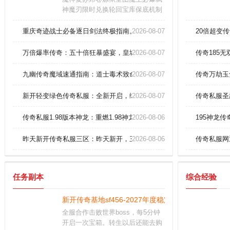
神魔刃限时兑换轮回宝库保底机制
实装爆率全服同步更新版本亿万倍
率必出开天斧
重庆奇迹战士必备逐日剑法终极指南。
2026-08-07
20倍超变
万倍爆率传奇：五十倍狂暴盛宴，皇城争霸一触即发！
2026-08-07
传奇185
九幽传奇魔域速通指南：道士毒术致命叠加技巧！
2026-08-07
传奇万劫玉
新开轻变绿色传奇私服：全新开启，绿色轻变
2026-08-07
传奇私服圣
传奇私服1.98版本神龙：重燃1.98神龙传奇，再现巅峰热血！
2026-08-06
195神龙
昨天新开传奇私服三区：昨天新开，三区新世界！
2026-08-06
传奇私服网
任务副本
综合经验
新开传奇基地sf456-2027年度稳定hhh认证平台
全服合作击败世界boss，每5分钟
开启一次宝箱。转生以后还能去购