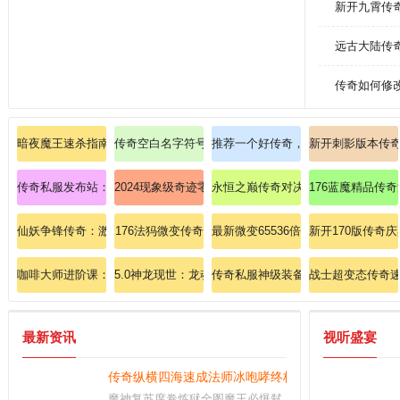
新开九霄传
远古大陆传
传奇如何修
暗夜魔王速杀指南：秒杀触龙神的无敌秘籍！
传奇空白名字符号神速学会战士基本剑术！
推荐一个好传奇，格外欢快挖到祈祷
新开刺影版本传
传奇私服发布站：全网首发，开服快讯，独家爆料尽在掌握！
2024现象级奇迹零门槛带新手掌握法师黑龙波
永恒之巅传奇对决道士如何极致强化
176蓝魔精品传
仙妖争锋传奇：激战私服中的仙妖终极对决！
176法犸微变传奇
最新微变65536倍爆率传奇：震撼开
新开170版传奇
咖啡大师进阶课：2025全球顶级庄园豆的风味密码解析！
5.0神龙现世：龙魂觉醒，万界臣服，缔造传说新篇章！
传奇私服神级装备特效：自由切换，
战士超变态传奇
最新资讯
视听盛宴
传奇纵横四海速成法师冰咆哮终极奥义！
魔神复苏席卷炼狱全图魔王必爆弑