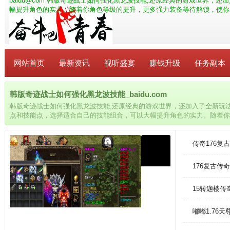
baidu@com
韩版奇迹战士如何强化黑龙波技能,还原经典的游戏世界，还
幅提升角色的实力。随着你角色等级的提升，更多强力装备等待解锁，使你
网站首页
最新资讯
视听盛宴
赚钱升级
任务副本
韩版奇迹战士如何强化黑龙波技能_baidu.com
韩版奇迹战士如何强化黑龙波技能,还原经典的游戏世界，还加入了全新玩
点和技能点，选择适合自己的技能组合，可以大幅提升角色的实力。随着你
解锁，使你变得更加强大。
传奇176
176复古传
15转迦楼
嘟嘟1.76