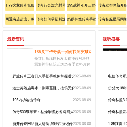
1.79火龙传奇私服：1.79火龙，传奇私服的全新冒险之旅
传奇行会漂亮封号
195战神刚开三秒手把手教新手掌握
传奇发布网新开
网通奇迹超变、欧皇降临爆出至尊宝石666！
传奇如何零损耗速刷魔龙殿的隐藏宝典？
怒麟神煞传奇手把手使朋友意会战士
传奇私服星辰网
最新资讯
视听盛宴
165复古传奇战士如何快速突破刺杀剑法等级
蓬莱仙岛现世触发太初神族对决终
焉邪神等级跃迁2025春季资料片解
封五大远古龙窟每具龙骨镌刻着天
命策与斩道刃玩家可运用暗物质反
罗兰传奇王者归来手把手教你掌握道士施毒术。
2026-08-09
电信传奇私
应炉将淘汰紫装精炼为始源结晶用
于打破灵魂枷锁
道士英雄施毒术：剧毒蔓延，控场无解！
2026-08-09
仿盛大18
195内功连击传奇
2026-08-09
传奇私服3
传奇500级革新：枯燥刷怪必备瞬回大还丹！
2026-08-09
传奇私服发
新开传奇网站新人进阶:黑暗西游记传奇法师怎样提高烈火剑法
2026-08-08
1.85狂