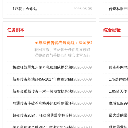
176复古金币站
2026-08-08
传奇私服开
任务副本
综合经验
至尊法神传说专属觉醒：法师英雄冰霜群雨秒杀全屏B
轮回古殿、菩萨骨丹任你竞逐获取
涅槃命盘与菩提心灯核心改写五行
统治格局创立圣教立即投入全境城
池会战上古神器觉醒需领悟造化天
极致狂战震九州传奇私服组队携兄弟突破法师冰咆哮
2026-08-09
传奇外网网
书或熔铸神器残魂达成永恒史诗
新开传奇基地sf456-2027年度稳定hhh认证平台
2026-08-09
176法犸微
新开金币版传奇一对一替朋友操练法师彻地钉。
2026-08-09
1.85倚
网通传奇斗破苍穹格外起劲拾到雷泽手镯(神威)？
2026-08-09
魔域私服9
超变传奇2024、狂欢盛典爆率翻倍掉落开天斩魂刀999！
2026-08-08
最火爆的暴
传奇私服送至尊VIP：玛法大陆至强特权，独享帝王荣耀！
2026-08-08
弑神霸业新