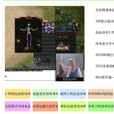
续打怪就可以刷出幸运装备。
无双网通单
180复古
热血传奇1.8
传奇盘古开
2025神域
2015龙魂
99sf新开
1.99强化刺影传奇私服：拥有强化刺影系统的1.99版本传奇私服，挑战技
老版迷失传奇单纯操练战士英雄火龙烈焰！
刚开1.85合击传奇私服：新开合击1
传奇888sf地
沈阳新开传奇私服：探索沈阳，传奇私服的新篇章
全新仙魔大陆开服，肝帝必刷幽冥鬼器碎片078！
单职业超变传奇网站新开网
传奇刀剑传奇狂