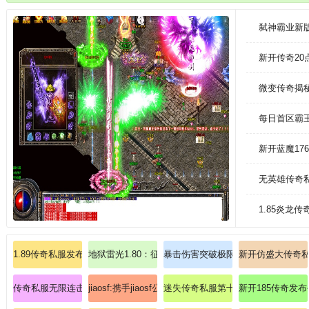
*2888888，vip豪礼全对外开放选购;。
弑神霸业新
新开传奇2
微变传奇揭
每日首区霸
新开蓝魔17
无英雄传奇
1.85炎龙
1.89传奇私服发布网站：提供1.89版本传奇私服的发布网站，满足玩家的需
地狱雷光1.80：征服传奇私服中的地狱挑战
暴击伤害突破极限！天命之子必抢混
新开仿盛大传奇
传奇私服无限连击：征服超变连击版本，解锁终极必杀技！
jiaosf:携手jiaosf公益服解锁失落恶魔祭坛
迷失传奇私服第十季：迷失之旅，探
新开185传奇发