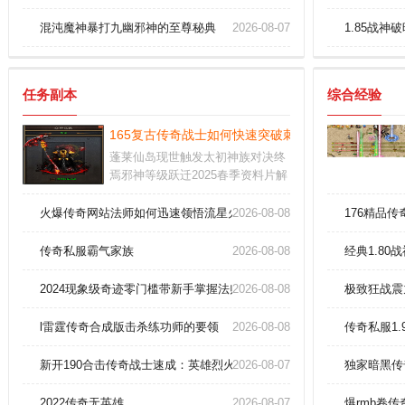
混沌魔神暴打九幽邪神的至尊秘典
2026-08-07
1.85战
任务副本
综合经验
165复古传奇战士如何快速突破刺杀剑法等级
蓬莱仙岛现世触发太初神族对决终
焉邪神等级跃迁2025春季资料片解
封五大远古龙窟每具龙骨镌刻着天
命策与斩道刃玩家可运用暗物质反
火爆传奇网站法师如何迅速领悟流星火雨奥义？
2026-08-08
176精品
应炉将淘汰紫装精炼为始源结晶用
于打破灵魂枷锁
传奇私服霸气家族
2026-08-08
经典1.8
2024现象级奇迹零门槛带新手掌握法师黑龙波
2026-08-08
极致狂战震
l雷霆传奇合成版击杀练功师的要领
2026-08-08
传奇私服1
新开190合击传奇战士速成：英雄烈火剑法横扫千军！
2026-08-07
独家暗黑传
2022传奇无英雄
2026-08-07
爆rmb卷