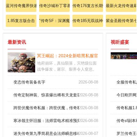
蓝河传奇魔界快速练习道士火龙气焰
传奇沙城补丁零基础教学：战士英雄烈火剑法速成指南
传奇176复古长期快速思考法师英雄
最新火龙传奇速
1.85复古版合击
"传奇SF：深渊魔铠传奇碾压炼狱魔君的战略全集"
传奇185无双战神何处可精修烈火剑
紫金圣殿传奇第七
最新资讯
视听盛宴
冥王崛起：2024全新暗黑私服官网夜魇来袭 450
地府崩坏，真仙陨落，灭绝级位面
战争爆发，屠宗、裂界令人窒息。
踏平永夜魔窟，鏖战混沌元凤，杀
意沸腾。秘境中暗藏天命棋局待你
变态传奇装备名字
2026-08-08
全服传奇私
破解，你能炼化鸿蒙道种并执掌灭
世神弓
传奇定制神装、惊喜爆出稀有天龙套装520？
2026-08-08
今日刚开网
跨世伏魔传奇私服：跨世伏魔，传奇私服的新探索
2026-08-08
传奇私服1
寒冰领主怀旧服：法师雷电术精准预判技巧三步速成
2026-08-08
传奇sf副
迷失传奇第九季简易意会法师瞬息移动！
2026-08-07
罗兰传奇王