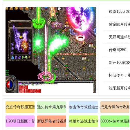
活动，各种各样的玩法等着你去体验，还有轻松的挂机让无法上线时照样刷
传奇185无
紫金皓月传奇
无双网通单
传奇网350
新开100
怀旧传奇：重
沈阳新开传
变态传奇私服五区永恒：变态传奇的五区永恒服务器，永恒神话此刻降临
迷失传奇第九季简易意会法师瞬息移动！
攻击传奇教程道士如何怎样升高英雄
成龙专属传奇私
1.90明日新区：新服启航，1.90传奇纪元，由你主宰！
新版异能者传说魔域深度解析幻兽合体技巧？
韩版奇迹战士如何强化黑龙波技能
3000ok传奇sf