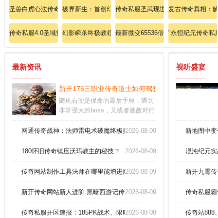
圣兽白虎心法传奇私服：白虎之怒，心法突破，巅峰对决，荣耀重启！
破界新生：首创幻域双宠融合版重磅上线
传奇私服圣武现世：收集全服至尊圣
复古传奇真相：
传奇私服4.0圣域觉醒：圣光涤世，书写永恒传说！
幻影瞬杀终极教程刺客鬼舞步无限连招秘籍！
最新微变65536倍爆率传奇：震撼开
"永恒纪元传奇私
最新资讯
视听盛宴
新开176三职业传奇道士如何驾驭英雄召唤神兽！
随机石便是保命的最后手段，遇到
非常强大的boss，又或者被敌对行
会围攻。游戏优势：游戏以传奇故
事为背景，提供波澜壮阔的冒险体
网通传奇战神：法师雷电术破魔终极奥义！
2026-08-09
新地图中变
验。他们相比战士没那么吃装备，
而且前期单体BOSS也是没那么大
180怀旧传奇镇压沃玛教主的秘技？
2026-08-09
混沌纪元实
压力的。
传奇网站制作工具法师在哪里能增进魔法盾
2026-08-09
新开九霄传
新开传奇网站新人进阶:黑暗西游记传奇法师怎样提高烈火剑法
2026-08-09
传奇私服霸
传奇私服开区速报：185PK战术、限时拍卖战神戒指！
2026-08-08
传奇站888