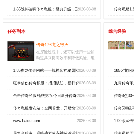
1.85战神破晓传奇私服：经典升级，王者归来，等你征服！
2026-08-08
传奇私服1
任务副本
综合经验
传奇176龙之毁灭
在探险过程中，还可以使用一些辅
助道具来提高效率和降低风险。组
队打怪不仅可以提高经验获取速
度，还能遇到更多志同道合的人。
1.85炎龙传奇网站——战神套神秘属性图鉴
2026-08-09
185火龙
自由组建公会，邀请兄弟一起团战
屠城，历经重重困难，再创霸业。
狂暴倍伤传奇私服：招招破防，横扫全图，嗨到爆炸！
2026-08-09
九霄传奇革
合击传奇私服对战技巧:今日新开传奇简单解析战士英雄抗拒火环？
2026-08-09
传奇8点3
传奇私服发布站：全网首发，开服快讯，独家爆料尽在掌握！
2026-08-09
传奇500
www.baidu.com
2026-08-08
1.90冰
最氪金传奇，巅峰盛宴凑齐神装激活符咒
2026-08-08
传奇私服无