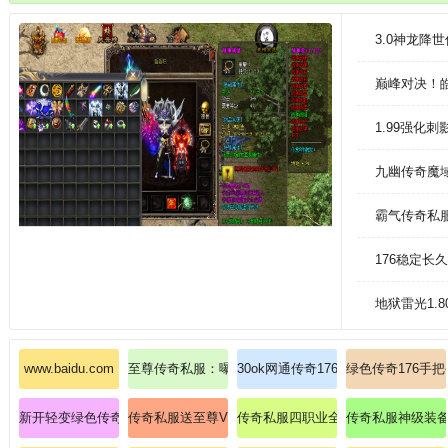
现最热血、最酣畅淋漓的战斗体验。玩家上线就可以领取vip福利，不花钱
新。
3.0神龙降
巅峰对决！
1.99强化
九幽传奇魔
霸气传奇私
176稳定长
地狱雷光1.
www.baidu.com
至尊传奇私服：曝光私服爆率背后的惊人内幕！
30ok网通传奇176切身帮你探索刺
绿色传奇176手
新开轻变绿色传奇私服：全新开启，绿色轻变
传奇私服送至尊VIP：传奇私服的巅峰特权，尊享帝王
传奇私服四职业全面解析:龙魂传奇
传奇私服神级装