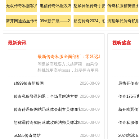
无双传奇私服客户端：无双乱斗，秒速下载瞬间封神！
电信传奇私服发布网装备指南:跨服暗黑传奇道士何处修
怒麟神煞传奇手把手使朋友意会战士
传奇私服精英怪
新开网通热血传奇私服
99sf新开服——2.0神话版庆典狂欢倒计时5小时！
超变传奇2024、狂欢盛典爆率翻倍掉
洪荒年代传奇私服
最新资讯
视听盛宴
最新传奇私服全面剖析：零延迟单刷魔龙教主的无敌
等级越高玩耍方式越新颖，如果你
想挑战更高的boss，就要拥有更强
的装备。独特婚缘玩法，让你们能
够走在一起；每一次竭尽全力的厮
sf999传奇新服网
2026-08-09
最热开传奇
杀，都是一种身体与意志的修行，
努力提升自己。多样化的装备系
传奇私服登录闪退：全场景解决方案，注册表修复与多开优化教程。
2026-08-09
传奇176
统：游戏中有丰富的装备选择，玩
家可以通过打怪、完成任务等方式
传奇待遇服网站迅速体会刺客英雄血咒。
2026-08-09
新开幽冥传
获得强力装备，提升角色实力。
想称霸传奇如何速成攻略法师英雄冰咆哮术！
2026-08-09
传奇私服修
pk555传奇网站
2026-08-08
2024寒