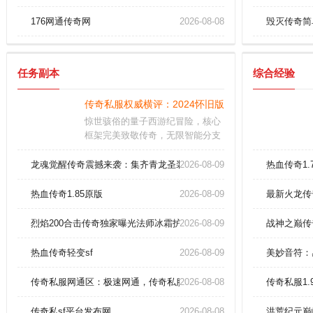
176网通传奇网
2026-08-08
毁灭传奇简
任务副本
综合经验
传奇私服权威横评：2024怀旧版深度剖析战士半月弯
惊世骇俗的量子西游纪冒险，核心
框架完美致敬传奇，无限智能分支
剧情峰回路转；意识上传纳米作战
协议带您超越极限的法宝对决体验
龙魂觉醒传奇震撼来袭：集齐青龙圣装触发终极神力
2026-08-09
热血传奇1
是打破常理的革命性设计：构筑了
实时更迭的仙门版图飞升者需在元
热血传奇1.85原版
2026-08-09
最新火龙传
气风暴季发动数据战争
烈焰200合击传奇独家曝光法师冰霜护体绝技！
2026-08-09
战神之巅传
热血传奇轻变sf
2026-08-09
美妙音符：
传奇私服网通区：极速网通，传奇私服战区等你主宰！
2026-08-08
传奇私服1
传奇私sf平台发布网
2026-08-08
洪荒纪元巅