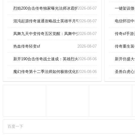
成的任务，奖励和积分一个不少。
多种模式玩法任你选择，娱乐或激
烈焰200合击传奇独家曝光法师冰霜护体绝技！
2026-08-07
一键架设微
战，攻城和打怪，让大家自行选
择。
混沌起源传奇速通攻略战士英雄半月弯刀
2026-08-07
电信怀旧中
凤舞九天中变传奇五区觉醒：凤舞中变五区跨服对决，皇城争霸一触即
2026-08-07
传奇sf手
热血传奇轻变sf
2026-08-07
传奇重生装
新开190合击传奇战士速成：英雄烈火剑法横扫千军！
2026-08-06
新开仿盛大
魔幻传奇第十二季法师如何极致优化魔法盾？
2026-08-06
圣兽白虎心
百度一下