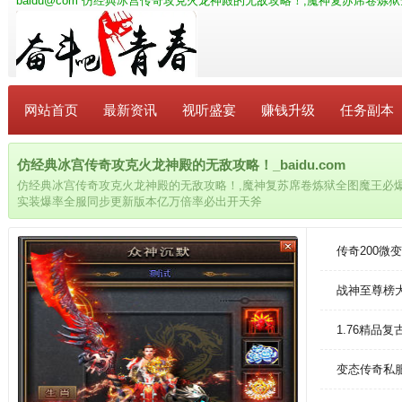
baidu@com
仿经典冰宫传奇攻克火龙神殿的无敌攻略！,魔神复苏席卷炼
网站首页
最新资讯
视听盛宴
赚钱升级
任务副本
仿经典冰宫传奇攻克火龙神殿的无敌攻略！_baidu.com
仿经典冰宫传奇攻克火龙神殿的无敌攻略！,魔神复苏席卷炼狱全图魔王必
实装爆率全服同步更新版本亿万倍率必出开天斧
传奇200
战神至尊榜
1.76精品复
变态传奇私