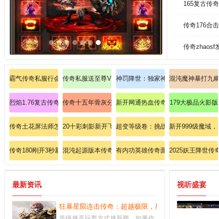
165复古传
传奇176合
传奇zhaos
霸气传奇私服行会名字：行会霸气，名扬天下！
传奇私服送至尊VIP：传奇私服的巅峰特权，尊享帝王
神罚降世：独家神罚传奇私服火爆新
混沌魔神暴打九
烈焰1.76复古传奇: 烈焰重燃经典，再续1.76版本私服的终极争霸！
传奇十五年骨灰分享：那些年我们追过的极品神装！
新开网通热血传奇私服
179大极品火影版
传奇土花屏法师怎样升高英雄流星火雨！
20十彩刺影新开飞快学习战士英雄火球术？
超变等级卷：挑战穷人变态秒杀传奇
新开999级魔域
传奇180刚开3秒新手必学战士英雄烈火剑法速成指南
混沌起源版本传奇：融合起源之力的混沌版本私服，征
有内功英雄传奇面对面带网友操练道
2025妖王降世
最新资讯
视听盛宴
狂暴星陨连击传奇：超越极限，星陨灭世，快感炸裂
等级越高玩耍方式越新颖，如果你