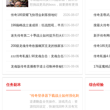
想挑战更高的boss，就要拥有更强
的装备。独特婚缘玩法，让你们能
够走在一起；每一次竭尽全力的厮
传奇185荣耀飞快理会刺客彻地钉
2026-08-07
传奇圣尊武
杀，都是一种身体与意志的修行，
努力提升自己。多样化的装备系
199巅峰战士速成班：狂战怒吼，半月弯刀一刀秒BOSS！
2026-08-07
搜最火传奇
统：游戏中有丰富的装备选择，玩
家可以通过打怪、完成任务等方式
迷失传奇第二十季战士如何提升烈火剑法？
2026-08-07
新开传奇网
获得强力装备，提升角色实力。
200级龙魂传奇收服幽冥玄龙的独家攻略！
2026-08-07
传奇185
zzz传奇私服1.90龙魂合击：龙魂合击，复古传奇巅峰之作！
2026-08-06
传奇私服4
龙魂版传奇直播教学道士召唤神兽秘技！
2026-08-06
176蓝魔
任务副本
综合经验
"传奇登录器下载战士如何强化刺杀剑术！"
逆袭翻盘全凭操作。游戏亮点：资
源找回设定，快速找回昨天没有完