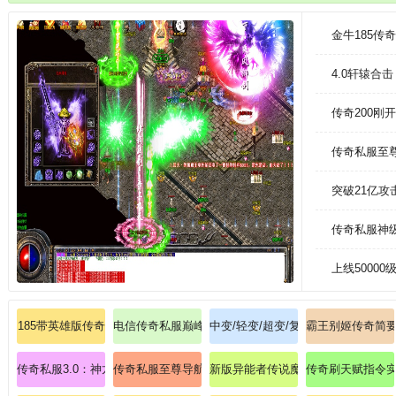
湖情怀，侠客齐聚的血海江湖，志同道合的群雄豪杰，打造最激情的江湖争
金牛185传
4.0轩辕合
传奇200刚
传奇私服至
突破21亿
传奇私服神
上线5000
185带英雄版传奇
电信传奇私服巅峰装备图鉴: 零失误单刷赤月恶魔实战
中变/轻变/超变/复古/热血传奇
霸王别姬传奇简
传奇私服3.0：神龙降世，3.0版本震撼开启！
传奇私服至尊导航站：秒进全服通道，称霸沙巴克之城
新版异能者传说魔域深度解析幻兽合
传奇刷天赋指令