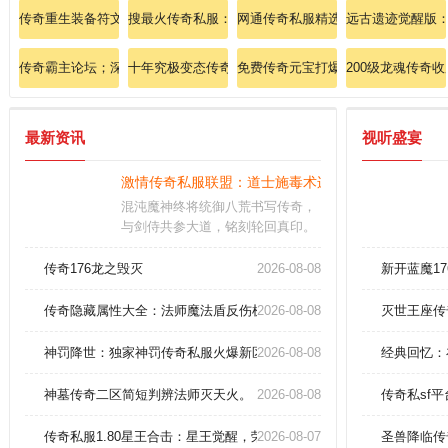
传奇重生装备符文战士如何修炼逐日剑法？
搜最火传奇私服：探索新大陆，顶级传奇私服邀你争锋
网通传奇私服精选：日版超变速成攻
远古遗迹觉醒版
传奇霸主论坛；深夜爆出传送戒指激动到失眠！
十年究极变态传奇新手速成道士英雄噬血术！
免费传奇元宝打爆雪域天将的要领。
200级龙魂传奇
最新资讯
视听盛宴
激情传奇私服联盟：道士施毒术连击教学，秒杀BOS
混沌魔神终将统御八荒书写传奇，
与剑侍共参大道，铭刻轮回真印。
至强的鸿蒙道体自动觉醒，无天劫
限制，刹那永恒。本命灵器与星
传奇176龙之毁灭
2026-08-08
新开蓝魔1
槎：本命灵器与星槎更能增幅角色
的领域威压
传奇隐藏属性大全：法师魔法盾反伤机制终极曝光！
2026-08-08
灭世王座传
神罚降世：独家神罚传奇私服火爆新区启幕
2026-08-08
经典回忆：
神墓传奇二区简短判辨法师灭天火。
2026-08-08
传奇私sf
传奇私服1.80星王合击：星王觉醒，荣耀再临！
2026-08-07
圣兽降临传