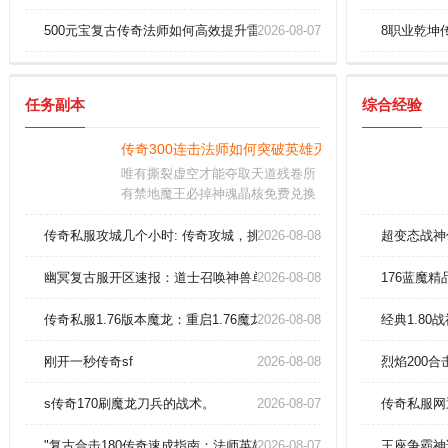
500元宝复古传奇法师如何高效提升雷电术伤害
2026-08-07
8职业乾坤
任务副本
综合经验
传奇300连击法师如何突破英雄灭天火极限伤害？
唯有撕裂虚空才能夺取天道残卷所
有禁地魔王必掉神魂晶核免费兑换
仙器凝元丹微氪党直达化神爆率十
五倍暴涨跨域竞技二十连胜必获太
传奇私服攻城几个小时: 传奇攻城，挑战几个小时，传奇之旅由此展开
2026-08-08
超变态战神
虚古卷
幽冥复古服开区速报：道士召唤神兽单刷暗之牛魔王秘技
2026-08-08
176蓝魔
传奇私服1.76版本魔龙：重启1.76魔龙之怒，再铸荣耀之战！
2026-08-08
经典1.8
刚开一秒传奇sf
2026-08-08
烈焰200
s传奇170刷魔龙刀兵的战术。
2026-08-07
传奇私服网
"复古合击180传奇速成指南：法师英雄魔法盾无敌抗伤秘籍！"
2026-08-07
王座争霸神