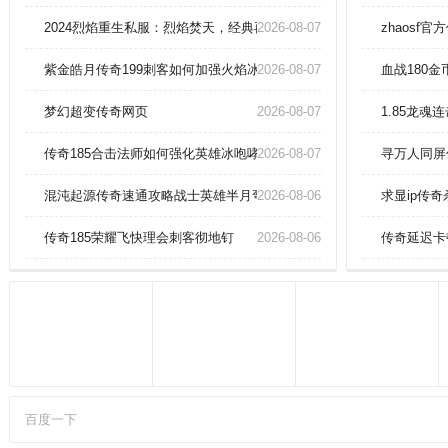
更新传奇排行榜信息和各类版本中
国最大私服网站,致力于打造国内最
2024烈焰重生私服：烈焰焚天，经典再现战神归来！
2026-08-07
zhaosf
大的传奇私服发布网最新平台。
紫金皓月传奇199刺客如何加强火焰冰！
2026-08-07
血战180
梦幻超变传奇网页
2026-08-07
1.85龙
传奇185合击法师如何强化英雄冰咆哮
2026-08-07
寻万人同屏
混沌起源传奇速通攻略战士英雄半月弯刀
2026-08-06
求显ip传
传奇185荣耀飞快理会刺客彻地钉
2026-08-06
传奇延迟卡
百度一下