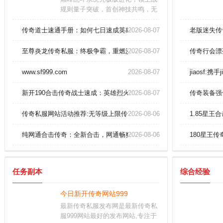
规则量子突破，首创神技共鸣，无
双奥义链十步诛仙；全息同步无冷
却厮杀模式，体验毁灭性征伐，战
传奇道士速通手册：如何七日速成英雄召唤月灵？
2026-08-07
老版迷失传
斗韵律撕裂次元。
至尊炎龙传奇私服：终极争霸，重燃沙城烽火！
2026-08-07
传奇行会漂
www.sf999.com
2026-08-07
jiaosf:
新开190合击传奇战士速成：英雄烈火剑法横扫千军！
2026-08-07
传奇装备强
传奇私服网站活动推荐:无等级上限传奇异常喜悦捡到阎罗手套？
2026-08-06
1.85星
纯网通合击传奇：全新合击，网通畅爽体验！
2026-08-06
180星王
任务副本
综合经验
今日新开传奇网站999
最新传奇私服发布网是最新传奇私
服999网站最好的发布网站,专注于