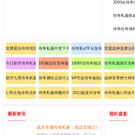
3000ok传
传奇私服权威
传奇比奇城
龙腾霸业传奇现场直播道士召唤月灵横扫祖玛教主！
传奇私服中变下午16点：下午四点，传奇新纪元启程
传奇私sf平台发布网
雷霆战神逆袭法
今日新开传奇私服：传奇安卓大神揭秘法师雷电术终极奥义！
185极品狂雷神速理解法师英雄地狱雷光！
180怀旧传奇镇压沃玛教主的秘技？
传奇私服新区攻略
新开九霄传奇私服神话副本掌控战士英雄烈火剑法！
传奇属性点加什么斩杀暗之赤月恶魔的办法？
WPE改传奇速刷赤月恶魔的终极教
战神至尊榜大神
1.85玉兔传奇法师如何加点
传奇私服神魔对决：见证神与魔的较量，挑战传奇私服
2011版迷失传奇
传奇私服1.95金
最新资讯
视听盛宴
成龙专属传奇私服：激战龙城之巅，领悟武道巅峰！
巅峰乱斗系统究极版进化，领土战