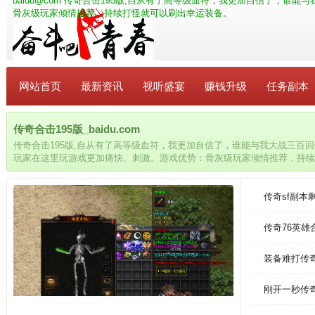
baidu@com
传奇合击195版,自从有了高等级血符，我更加自信了，谁能
骨灰级玩家倾情推荐，持续打怪就可以刷出幸运装备。
网站首页
最新资讯
视听盛宴
赚钱升级
任务副本
传奇合击195版_baidu.com
传奇合击195版,自从有了高等级血符，我更加自信了，谁能与我大战三百
玩家在这里玩游戏更加痛快、刺激。游戏优势：骨灰级玩家倾情推荐，持续
传奇sf副本
传奇76英
装备难打传
刚开一秒传奇