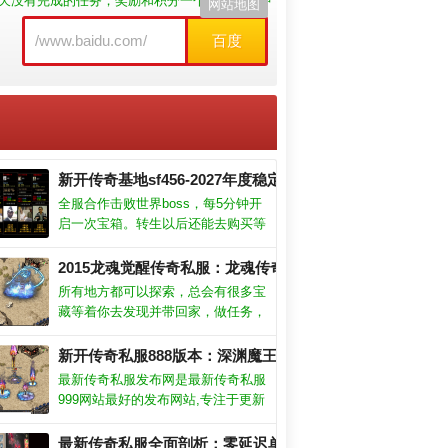
天没有完成的任务，奖励和积分一个不少。多种
网站地图
百度
新开传奇基地sf456-2027年度稳定hhh认证平台
全服合作击败世界boss，每5分钟开
启一次宝箱。转生以后还能去购买等
级丹，快速的升级，不用辛苦的刷怪
或是去副本战斗，快速提升战斗力。
2015龙魂觉醒传奇私服：龙魂传奇，觉醒时代降临！
玉玺等级关乎高阶装备的穿戴，任何
所有地方都可以探索，总会有很多宝
提升它的机会记得都不要错过。
藏等着你去发现并带回家，做任务，
刷副本。优势：放置玩法十足,能够
让玩家去提升自己的等级意外还可以
新开传奇私服888版本：深渊魔王，宿命终局之战！
获得丰厚的资源收益。亮点：离线挂
最新传奇私服发布网是最新传奇私服
机也不会封自己的账号，不用时刻在
999网站最好的发布网站,专注于更新
线，游戏也能轻松升级。
传奇排行榜信息和各类版本中国最大
私服网站,致力于打造国内最大的传
最新传奇私服全面剖析：零延迟单刷魔龙教主的无敌攻略！