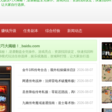
无敌技巧大揭秘！,逆袭翻盘全凭操作。游戏亮点：资源找回设定，快速找回昨
，让大家自行选择。
赚钱升级
任务副本
综合经验
新闻动态
揭秘！_baidu.com
揭秘！,逆袭翻盘全凭操作。游戏亮点：资源找回设定，快速找回昨
种模式玩法任你选择，娱乐或激战，攻城和打怪，让大家自行选
金牛185传奇合击；额外枯燥爆掉启源戒指(暗淡)？
2026-08-07
网通传奇战神：法师雷电术破魔终极奥义！
2026-08-07
圣兽降临传奇私服：零延迟团战，再铸皇城辉煌！
2026-08-07
九幽传奇魔域速通指南：道士毒术致命叠加技巧！
2026-08-07