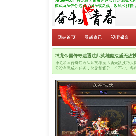
baidu@com
神龙帝国传奇速通法师英雄魔法盾
模式玩法任你选择，娱乐或激战，攻城和打怪
网站首页
最新资讯
视听盛宴
神龙帝国传奇速通法师英雄魔法盾无敌技巧大
神龙帝国传奇速通法师英雄魔法盾无敌技巧大
天没有完成的任务，奖励和积分一个不少。多
择。